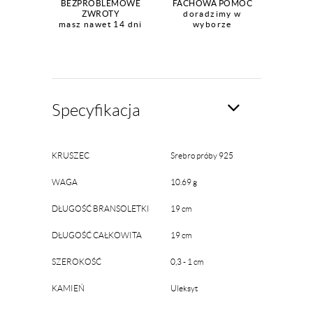
BEZPROBLEMOWE
FACHOWA POMOC
ZWROTY
doradzimy w
masz nawet 14 dni
wyborze
Specyfikacja
KRUSZEC
Srebro próby 925
WAGA
10.69 g
DŁUGOŚĆ BRANSOLETKI
19 cm
DŁUGOŚĆ CAŁKOWITA
19 cm
SZEROKOŚĆ
0,3 - 1 cm
KAMIEŃ
Uleksyt