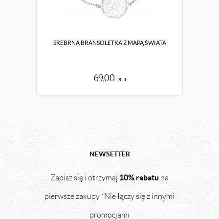
SREBRNA BRANSOLETKA Z MAPĄ ŚWIATA
SREB
69,00
pln
NEWSETTER
10% rabatu
Zapisz się i otrzymaj
na
pierwsze zakupy *Nie łączy się z innymi
promocjami