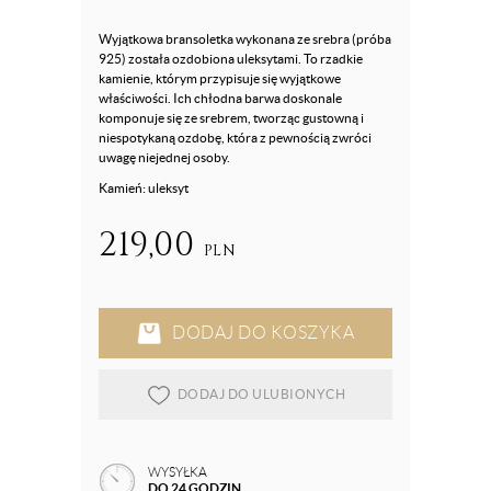
Wyjątkowa bransoletka wykonana ze srebra (próba
925) została ozdobiona uleksytami. To rzadkie
kamienie, którym przypisuje się wyjątkowe
właściwości. Ich chłodna barwa doskonale
komponuje się ze srebrem, tworząc gustowną i
niespotykaną ozdobę, która z pewnością zwróci
uwagę niejednej osoby.
Kamień: uleksyt
219,00
PLN
DODAJ DO KOSZYKA
DODAJ DO ULUBIONYCH
WYSYŁKA
DO 24 GODZIN