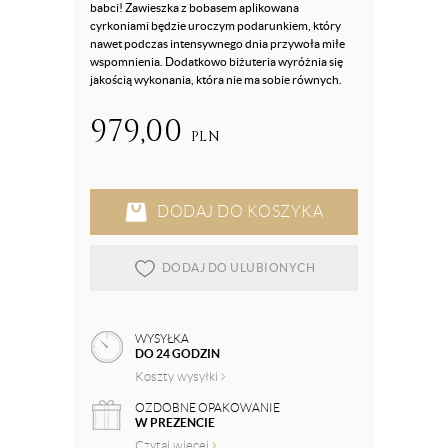
babci! Zawieszka z bobasem aplikowana
cyrkoniami będzie uroczym podarunkiem, który
nawet podczas intensywnego dnia przywoła miłe
wspomnienia. Dodatkowo biżuteria wyróżnia się
jakością wykonania, która nie ma sobie równych.
979,00
PLN
DODAJ DO KOSZYKA
DODAJ DO ULUBIONYCH
WYSYŁKA
DO 24 GODZIN
Koszty wysyłki
OZDOBNE OPAKOWANIE
W PREZENCIE
Czytaj więcej