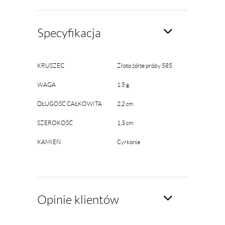
Specyfikacja
KRUSZEC
Złoto żółte próby 585
WAGA
1.5 g
DŁUGOŚĆ CAŁKOWITA
2,2 cm
SZEROKOŚĆ
1,3 cm
KAMIEŃ
Cyrkonia
Opinie klientów