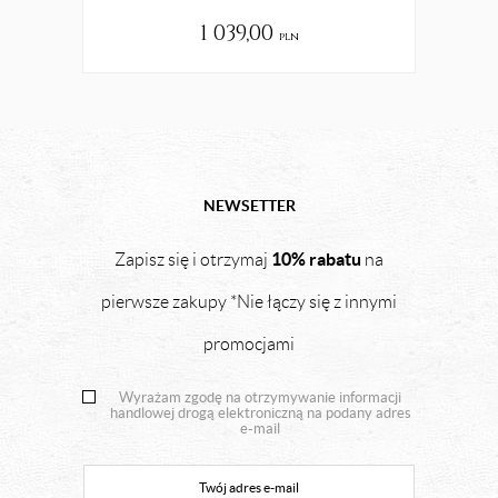
1 039,00
pln
NEWSETTER
10% rabatu
Zapisz się i otrzymaj
na
pierwsze zakupy *Nie łączy się z innymi
promocjami
Wyrażam zgodę na otrzymywanie informacji
handlowej drogą elektroniczną na podany adres
e-mail