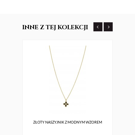
INNE
Z TEJ KOLEKCJI
ZŁOTY NASZYJNIK Z MODNYM WZOREM
ZŁOTE