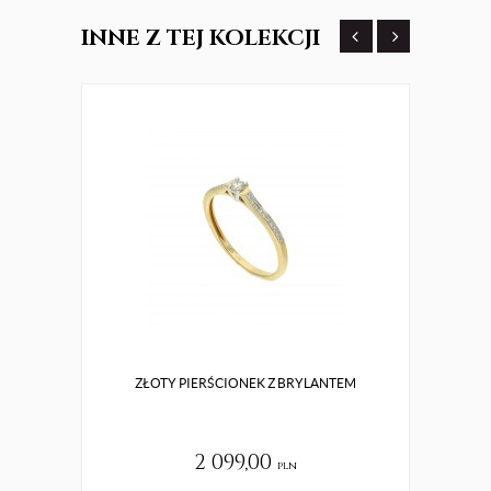
INNE
Z TEJ KOLEKCJI
ZŁOTY PIERŚCIONEK Z BRYLANTEM
ZŁO
2 099,00
pln