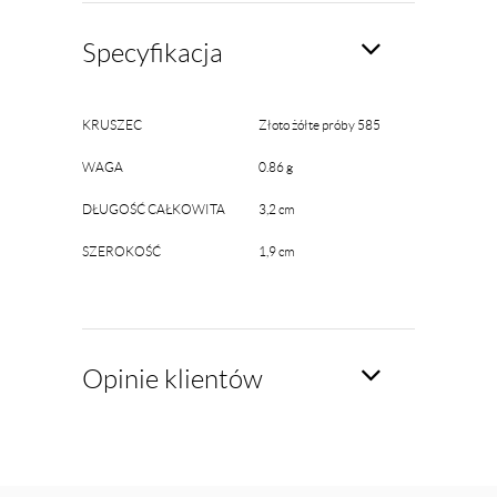
Specyfikacja
KRUSZEC
Złoto żółte próby 585
WAGA
0.86 g
DŁUGOŚĆ CAŁKOWITA
3,2 cm
SZEROKOŚĆ
1,9 cm
Opinie klientów