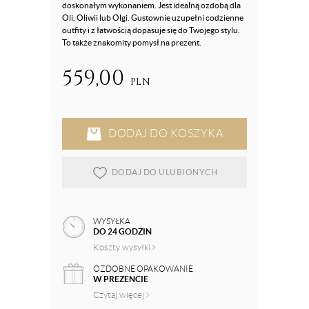
doskonałym wykonaniem. Jest idealną ozdobą dla
Oli, Oliwii lub Olgi. Gustownie uzupełni codzienne
outfity i z łatwością dopasuje się do Twojego stylu.
To także znakomity pomysł na prezent.
559,00
PLN
DODAJ DO KOSZYKA
DODAJ DO ULUBIONYCH
WYSYŁKA
DO 24 GODZIN
Koszty wysyłki
OZDOBNE OPAKOWANIE
W PREZENCIE
Czytaj więcej