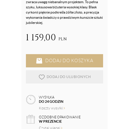
zwraca uwagę niebanalnym projektem. To pełna
szyku, luksusowa biżuteria wysokiej klasy. Blask
cyrkonii pięknie podkreśla żółte złoto, a precyzja
wykonania świadczy o prawdziwym kunszcie sztuki
jubilerskiej.
1 159,00
PLN
DODAJ DO KOSZYKA
DODAJ DO ULUBIONYCH
WYSYŁKA
DO 24 GODZIN
Koszty wysyłki
OZDOBNE OPAKOWANIE
W PREZENCIE
Czytaj więcej