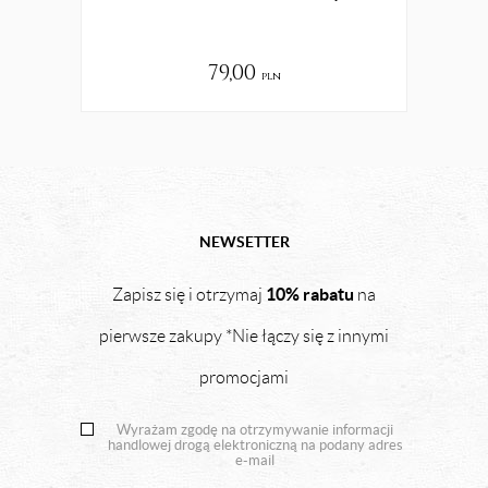
79,00
pln
NEWSETTER
10% rabatu
Zapisz się i otrzymaj
na
pierwsze zakupy *Nie łączy się z innymi
promocjami
Wyrażam zgodę na otrzymywanie informacji
handlowej drogą elektroniczną na podany adres
e-mail