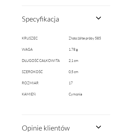
Specyfikacja
KRUSZEC
Złoto żółte próby 585
WAGA
1.78 g
DŁUGOŚĆ CAŁKOWITA
2,1 cm
SZEROKOŚĆ
0,5 cm
ROZMIAR
17
KAMIEŃ
Cyrkonia
Opinie klientów