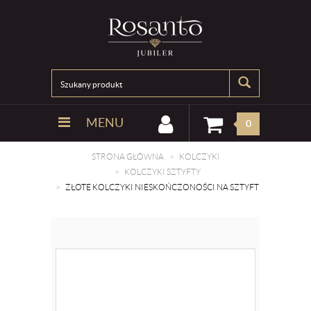
MENU
0
STRONA GŁÓWNA
KOLCZYKI
KOLCZYKI SZTYFTY
ZŁOTE KOLCZYKI NIESKOŃCZONOŚCI NA SZTYFT