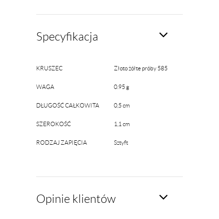
Specyfikacja
KRUSZEC
Złoto żółte próby 585
WAGA
0.95 g
DŁUGOŚĆ CAŁKOWITA
0,5 cm
SZEROKOŚĆ
1,1 cm
RODZAJ ZAPIĘCIA
Sztyft
Opinie klientów