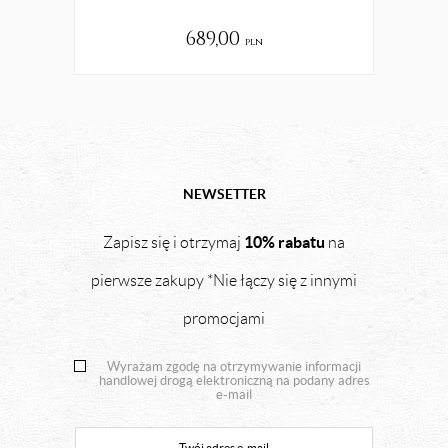
689,00
pln
NEWSETTER
10% rabatu
Zapisz się i otrzymaj
na
pierwsze zakupy *Nie łączy się z innymi
promocjami
Wyrażam zgodę na otrzymywanie informacji
handlowej drogą elektroniczną na podany adres
e-mail