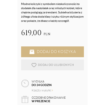
Modne kolczyki z symbolem nieskończoności to
dodatek dla nastolatek oraz młodych kobiet, które
chętnie podążają za trendami. Subtelna biżuteria z
żółtego złota doda klasy i szyku różnym stylizacjom
oraz pokaże, że dbasz o każdy szczegół.
619,00
PLN
DODAJ DO KOSZYKA
DODAJ DO ULUBIONYCH
WYSYŁKA
DO 24 GODZIN
Koszty wysyłki
OZDOBNE OPAKOWANIE
W PREZENCIE