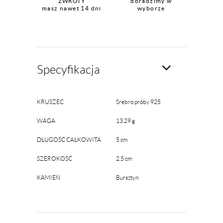
ZWROTY
doradzimy w
masz nawet 14 dni
wyborze
Specyfikacja
KRUSZEC
Srebro próby 925
WAGA
13.29 g
DŁUGOŚĆ CAŁKOWITA
5 cm
SZEROKOŚĆ
2,5 cm
KAMIEŃ
Bursztyn