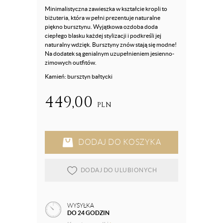
Minimalistyczna zawieszka w kształcie kropli to
biżuteria, która w pełni prezentuje naturalne
piękno bursztynu. Wyjątkowa ozdoba doda
ciepłego blasku każdej stylizacji i podkreśli jej
naturalny wdzięk. Bursztyny znów stają się modne!
Na dodatek są genialnym uzupełnieniem jesienno-
zimowych outfitów.
Kamień: bursztyn bałtycki
449,00
PLN
DODAJ DO KOSZYKA
DODAJ DO ULUBIONYCH
WYSYŁKA
DO 24 GODZIN