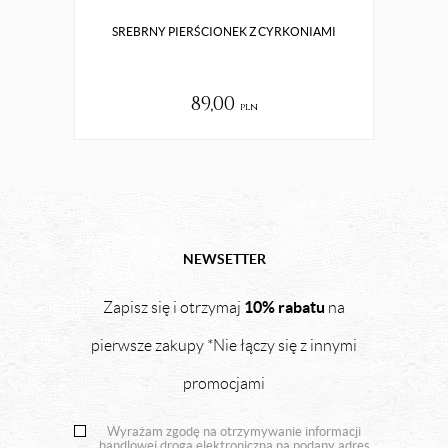
SREBRNY PIERŚCIONEK Z CYRKONIAMI
DE
89,00
pln
NEWSETTER
10% rabatu
Zapisz się i otrzymaj
na
pierwsze zakupy *Nie łączy się z innymi
promocjami
Wyrażam zgodę na otrzymywanie informacji
handlowej drogą elektroniczną na podany adres