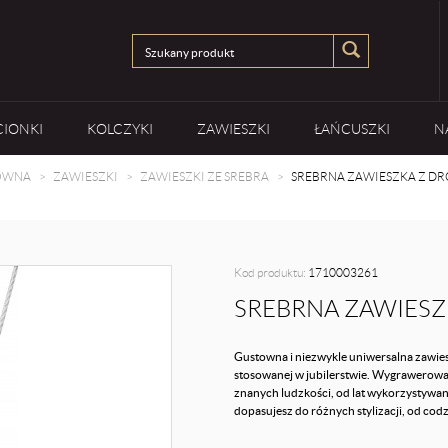
CIONKI
KOLCZYKI
ZAWIESZKI
ŁAŃCUSZKI
N
ÓWNA
ZAWIESZKI
ZAWIESZKI ZE SREBRA
SREBRNA ZAWIESZKA Z D
Kod produktu:
1710003261
SREBRNA ZAWIESZ
Gustowna i niezwykle uniwersalna zawies
stosowanej w jubilerstwie. Wygrawerowan
znanych ludzkości, od lat wykorzystywan
dopasujesz do różnych stylizacji, od cod