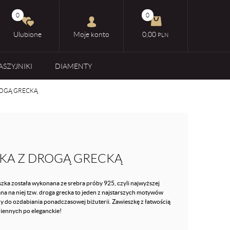
0
0
Ulubione
Moje konto
0,00
PLN
ASZYJNIKI
DIAMENTY
ROGĄ GRECKĄ
KA Z DROGĄ GRECKĄ
zka została wykonana ze srebra próby 925, czyli najwyższej
a na niej tzw. droga grecka to jeden z najstarszych motywów
y do ozdabiania ponadczasowej biżuterii. Zawieszkę z łatwością
ziennych po eleganckie!