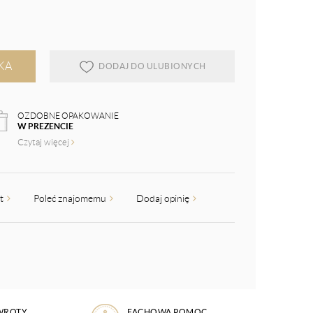
KA
DODAJ DO ULUBIONYCH
OZDOBNE OPAKOWANIE
W PREZENCIE
Czytaj więcej
kt
Poleć znajomemu
Dodaj opinię
WROTY
FACHOWA POMOC