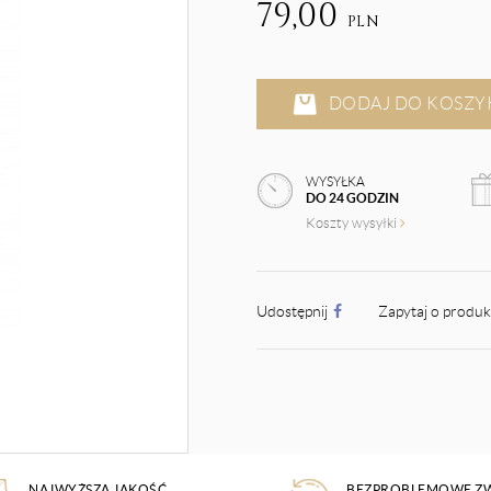
79,00
PLN
DODAJ DO KOSZY
WYSYŁKA
DO 24 GODZIN
Koszty wysyłki
Udostępnij
Zapytaj o produ
NAJWYŻSZA JAKOŚĆ
BEZPROBLEMOWE Z