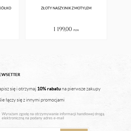
 KÓŁKO
ZŁOTY NASZYJNIK Z MOTYLEM
ZŁO
1 199,00
pln
EWSETTER
10% rabatu
pisz się i otrzymaj
na pierwsze zakupy
ie łączy się z innymi promocjami
Wyrażam zgodę na otrzymywanie informacji handlowej drogą
elektroniczną na podany adres e-mail