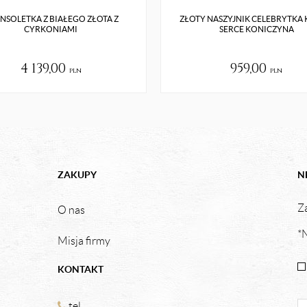
NSOLETKA Z BIAŁEGO ZŁOTA Z
ZŁOTY NASZYJNIK CELEBRYTKA
CYRKONIAMI
SERCE KONICZYNA
4 139,00
959,00
pln
pln
ZAKUPY
N
Za
O nas
*N
Misja firmy
KONTAKT
tel.