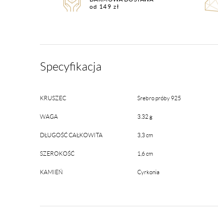
od 149 zł
Specyfikacja
KRUSZEC
Srebro próby 925
WAGA
3.32 g
DŁUGOŚĆ CAŁKOWITA
3,3 cm
SZEROKOŚĆ
1,6 cm
KAMIEŃ
Cyrkonia