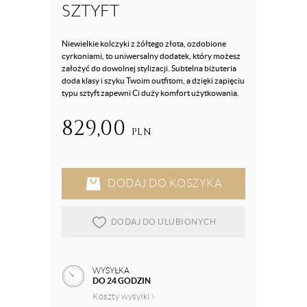
SZTYFT
Niewielkie kolczyki z żółtego złota, ozdobione
cyrkoniami, to uniwersalny dodatek, który możesz
założyć do dowolnej stylizacji. Subtelna biżuteria
doda klasy i szyku Twoim outfitom, a dzięki zapięciu
typu sztyft zapewni Ci duży komfort użytkowania.
829,00
PLN
DODAJ DO KOSZYKA
DODAJ DO ULUBIONYCH
WYSYŁKA
DO 24 GODZIN
Koszty wysyłki