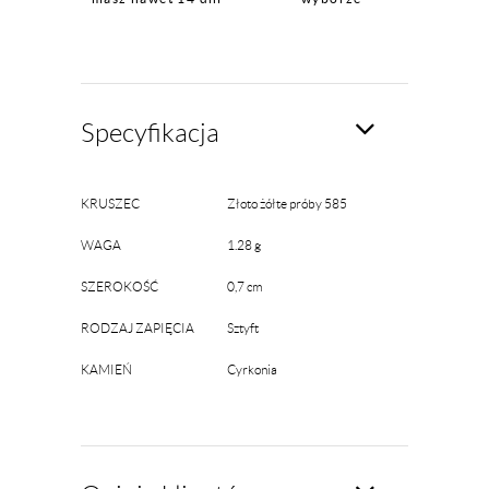
Specyfikacja
KRUSZEC
Złoto żółte próby 585
WAGA
1.28 g
SZEROKOŚĆ
0,7 cm
RODZAJ ZAPIĘCIA
Sztyft
KAMIEŃ
Cyrkonia