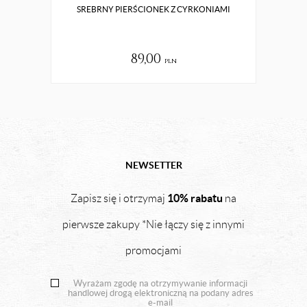
SREBRNY PIERŚCIONEK Z CYRKONIAMI
89,00
pln
NEWSETTER
10% rabatu
Zapisz się i otrzymaj
na
pierwsze zakupy *Nie łączy się z innymi
promocjami
Wyrażam zgodę na otrzymywanie informacji
handlowej drogą elektroniczną na podany adres
e-mail