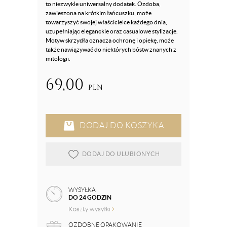
to niezwykle uniwersalny dodatek. Ozdoba,
zawieszona na krótkim łańcuszku, może
towarzyszyć swojej właścicielce każdego dnia,
uzupełniając eleganckie oraz casualowe stylizacje.
Motyw skrzydła oznacza ochronę i opiekę, może
także nawiązywać do niektórych bóstw znanych z
mitologii.
69,00
PLN
DODAJ DO KOSZYKA
DODAJ DO ULUBIONYCH
WYSYŁKA
DO 24 GODZIN
Koszty wysyłki
OZDOBNE OPAKOWANIE