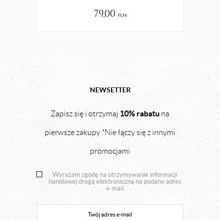
79,00
pln
NEWSETTER
10% rabatu
Zapisz się i otrzymaj
na
pierwsze zakupy *Nie łączy się z innymi
promocjami
Wyrażam zgodę na otrzymywanie informacji
handlowej drogą elektroniczną na podany adres
e-mail