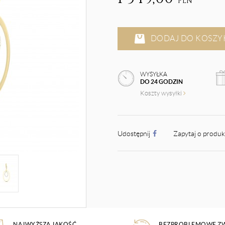
PLN
DODAJ DO KOSZY
WYSYŁKA
DO 24 GODZIN
Koszty wysyłki
Udostępnij
Zapytaj o produ
NAJWYŻSZA JAKOŚĆ
BEZPROBLEMOWE Z