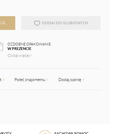
KA
DODAJ DO ULUBIONYCH
OZDOBNE OPAKOWANIE
W PREZENCIE
Czytaj więcej
kt
Poleć znajomemu
Dodaj opinię
WROTY
FACHOWA POMOC