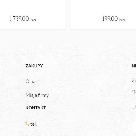
1 739,00
199,00
pln
pln
ZAKUPY
N
Za
O nas
*N
Misja firmy
KONTAKT
tel.