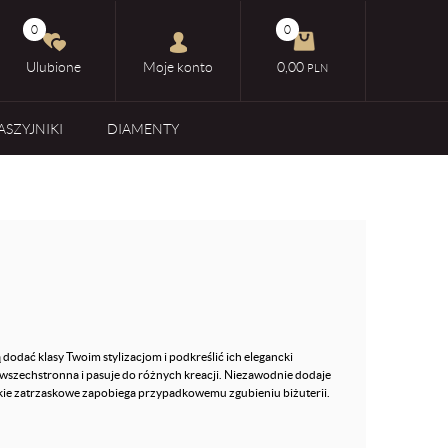
0
0
Ulubione
Moje konto
0,00
PLN
ASZYJNIKI
DIAMENTY
 dodać klasy Twoim stylizacjom i podkreślić ich elegancki
 wszechstronna i pasuje do różnych kreacji. Niezawodnie dodaje
lskie zatrzaskowe zapobiega przypadkowemu zgubieniu biżuterii.