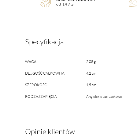
od 149 zł
Specyfikacja
WAGA
2.08 g
DŁUGOŚĆ CAŁKOWITA
4,2 cm
SZEROKOŚĆ
1,5 cm
RODZAJ ZAPIĘCIA
Angielskie zatrzaskowe
Opinie klientów