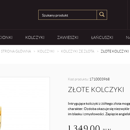
CIONKI
KOLCZYKI
ZAWIESZKI
ŁAŃCUSZKI
N
STRONA GŁÓWNA
KOLCZYKI
KOLCZYKI ZE ZŁOTA
ZŁOTE KOLCZYKI
Kod produktu:
1710003968
ZŁOTE KOLCZYKI
Intrygujące kolczyki z żółtego złota mogą
charakter. Ozdoba okazuje się niezwykle
im blasku i zmysłowości. Zapięcie angie
1 349,00