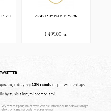
 SZTYFT
ZŁOTY ŁAŃCUSZEK LISI OGON
PIĘKN
1 499,00
pln
EWSETTER
10% rabatu
pisz się i otrzymaj
na pierwsze zakupy
ie łączy się z innymi promocjami
Wyrażam zgodę na otrzymywanie informacji handlowej drogą
elektroniczną na podany adres e-mail