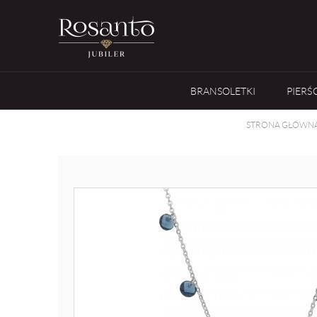
BRANSOLETKI
PIERŚ
STRONA GŁÓWN