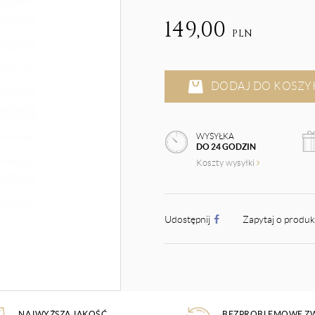
149,00
PLN
DODAJ DO KOSZY
WYSYŁKA
DO 24 GODZIN
Koszty wysyłki
Udostępnij
Zapytaj o produ
NAJWYŻSZA JAKOŚĆ
BEZPROBLEMOWE Z