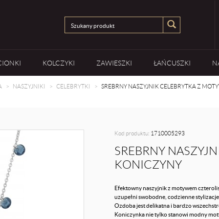
CIONKI
KOLCZYKI
ZAWIESZKI
ŁAŃCUSZKI
N
A
NASZYJNIKI
CELEBRYTKI
SREBRNY NASZYJNIK CELEBRYTKA Z MO
Kod produktu:
1710005293
SREBRNY NASZYJN
KONICZYNY
Efektowny naszyjnik z motywem czterolis
uzupełni swobodne, codzienne stylizacje
Ozdoba jest delikatna i bardzo wszechs
Koniczynka nie tylko stanowi modny mot