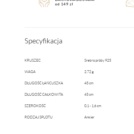
od 149 zł
Specyfikacja
KRUSZEC
Srebro próby 925
WAGA
2.72 g
DŁUGOŚĆ ŁAŃCUSZKA
45 cm
DŁUGOŚĆ CAŁKOWITA
45 cm
SZEROKOŚĆ
0,1 - 1,6 cm
RODZAJ SPLOTU
Ankier