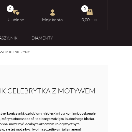
0
0
Ulubione
Moje konto
0,00
PLN
ASZYJNIKI
DIAMENTY
TYWEM KONICZYNY
IK CELEBRYTKA Z MOTYWEM
tnej koniczynki, ozdobiony niebieskimi cyrkoniami, doskonale
, którym chcesz dodać kobiecego wdzięku i subtelnego blasku.
tronna, może być idealnym akcentem kolorystycznym.
yw, ale też może być Twoim szczęśliwym talizmanem!