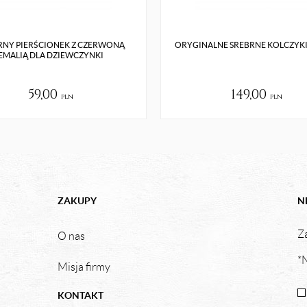
RNY PIERŚCIONEK Z CZERWONĄ
ORYGINALNE SREBRNE KOLCZYKI
EMALIĄ DLA DZIEWCZYNKI
59,00
149,00
pln
pln
ZAKUPY
N
Za
O nas
*N
Misja firmy
KONTAKT