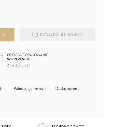
KA
DODAJ DO ULUBIONYCH
OZDOBNE OPAKOWANIE
W PREZENCIE
Czytaj więcej
kt
Poleć znajomemu
Dodaj opinię
WROTY
FACHOWA POMOC