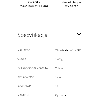
ZWROTY
doradzimy w
masz nawet 14 dni
wyborze
Specyfikacja
KRUSZEC
Złoto białe próby 585
WAGA
1.67 g
DŁUGOŚĆ CAŁKOWITA
2,1 cm
SZEROKOŚĆ
1 cm
ROZMIAR
18
KAMIEŃ
Cyrkonia