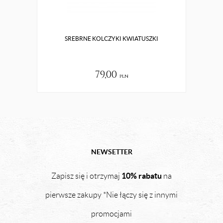
SREBRNE KOLCZYKI KWIATUSZKI
ZŁOT
79,00
pln
NEWSETTER
10% rabatu
Zapisz się i otrzymaj
na
pierwsze zakupy *Nie łączy się z innymi
promocjami