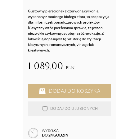
Gustowny pierścionek z czerwoną cyrkonią,
wykonany z modnego białego złota, to propozycja
dla miłośniczek ponadczasowych projektów.
Klasyczny wzór pierścionka sprawia, że jest on
niezwykle szykowną ozdobą na różne okazje. Z
łatwością dopasujesz tę biżuterię do stylizacji
klasycznych, romantycznych, vintage lub
kreatywnych.
1 089,00
PLN
DODAJ DO KOSZYKA
DODAJ DO ULUBIONYCH
WYSYŁKA
DO 24 GODZIN