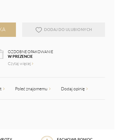
KA
DODAJ DO ULUBIONYCH
OZDOBNE OPAKOWANIE
W PREZENCIE
Czytaj więcej
kt
Poleć znajomemu
Dodaj opinię
WROTY
FACHOWA POMOC