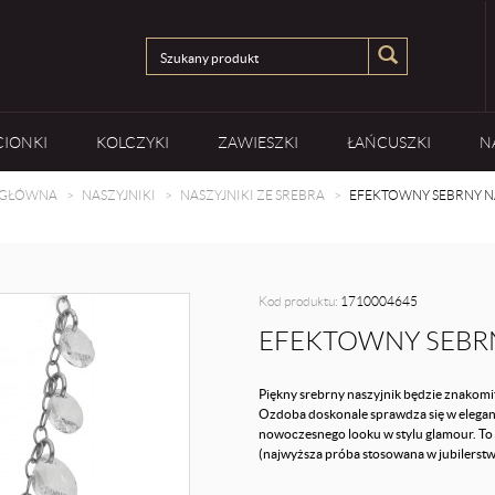
CIONKI
KOLCZYKI
ZAWIESZKI
ŁAŃCUSZKI
N
 GŁÓWNA
NASZYJNIKI
NASZYJNIKI ZE SREBRA
EFEKTOWNY SEBRNY N
Kod produktu:
1710004645
EFEKTOWNY SEBRN
Piękny srebrny naszyjnik będzie znakomi
Ozdoba doskonale sprawdza się w eleganc
nowoczesnego looku w stylu glamour. To 
(najwyższa próba stosowana w jubilerstw