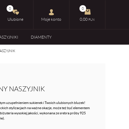
0
0
Ulubione
Moje konto
0,00
PLN
ASZYJNIKI
DIAMENTY
ASZYJNIK
Y NASZYJNIK
tym uzupełnieniem sukienek i Twoich ulubionych bluzek!
kich stylizacjach na ważne okazje, może też być elementem
biżuteria wysokiej jakości, wykonana ze srebra próby 925
ie).