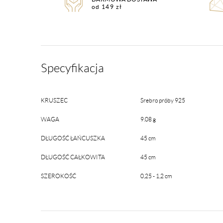
od 149 zł
Specyfikacja
KRUSZEC
Srebro próby 925
WAGA
9.08 g
DŁUGOŚĆ ŁAŃCUSZKA
45 cm
DŁUGOŚĆ CAŁKOWITA
45 cm
SZEROKOŚĆ
0,25 - 1,2 cm