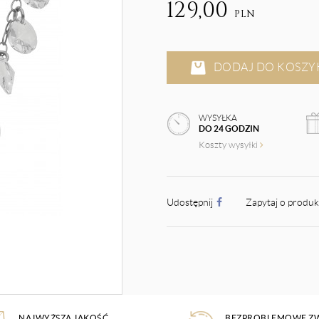
129,00
PLN
DODAJ DO KOSZY
WYSYŁKA
DO 24 GODZIN
Koszty wysyłki
Udostępnij
Zapytaj o produ
NAJWYŻSZA JAKOŚĆ
BEZPROBLEMOWE Z