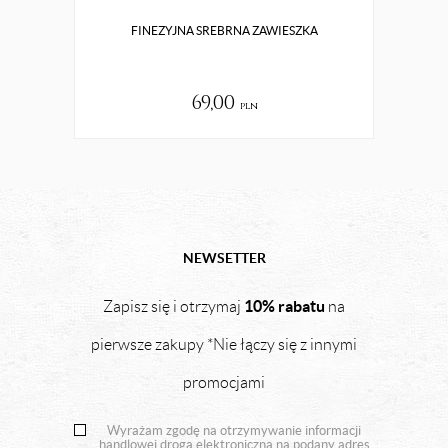
FINEZYJNA SREBRNA ZAWIESZKA
69,00
pln
NEWSETTER
10% rabatu
Zapisz się i otrzymaj
na
pierwsze zakupy *Nie łączy się z innymi
promocjami
Wyrażam zgodę na otrzymywanie informacji
handlowej drogą elektroniczną na podany adres