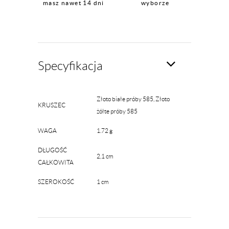
masz nawet 14 dni
wyborze
Specyfikacja
Złoto białe próby 585, Złoto
KRUSZEC
żółte próby 585
WAGA
1.72 g
DŁUGOŚĆ
2,1 cm
CAŁKOWITA
SZEROKOŚĆ
1 cm