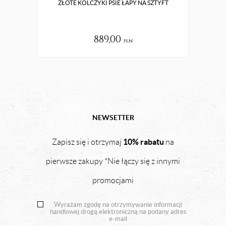
ZŁOTE KOLCZYKI PSIE ŁAPY NA SZTYFT
ZŁ
889,00
pln
NEWSETTER
10% rabatu
Zapisz się i otrzymaj
na
pierwsze zakupy *Nie łączy się z innymi
promocjami
Wyrażam zgodę na otrzymywanie informacji
handlowej drogą elektroniczną na podany adres
e-mail