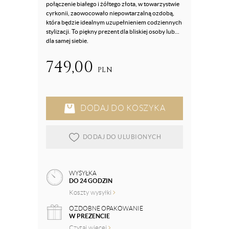
połączenie białego i żółtego złota, w towarzystwie
cyrkonii, zaowocowało niepowtarzalną ozdobą,
która będzie idealnym uzupełnieniem codziennych
stylizacji. To piękny prezent dla bliskiej osoby lub...
dla samej siebie.
749,00
PLN
DODAJ DO KOSZYKA
DODAJ DO ULUBIONYCH
WYSYŁKA
DO 24 GODZIN
Koszty wysyłki
OZDOBNE OPAKOWANIE
W PREZENCIE
Czytaj więcej