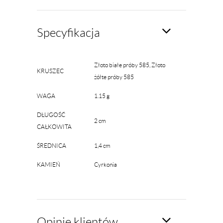
Specyfikacja
Złoto białe próby 585, Złoto
KRUSZEC
żółte próby 585
WAGA
1.15 g
DŁUGOŚĆ
2 cm
CAŁKOWITA
ŚREDNICA
1,4 cm
KAMIEŃ
Cyrkonia
Opinie klientów