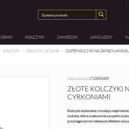
CIONKI
KOLCZYKI
ZAWIESZKI
ŁAŃCUSZKI
N
KOLCZYKI
KOLCZYKI ZE ZŁOTA
ZŁOTE KOLCZYKI NA ZAPIĘCIU ANGIE
Kod produktu:
1710005405
ZŁOTE KOLCZYKI N
CYRKONIAMI
Kolczyki wykonane z troską o najdrobnie
ozdoba, która znakomicie uzupełni szyko
przyciąga wzrok ciekawym efektem wizualn