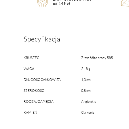
od 149 zł
Specyfikacja
KRUSZEC
Złoto żółte próby 585
WAGA
2.18 g
DŁUGOŚĆ CAŁKOWITA
1,3 cm
SZEROKOŚĆ
0,8 cm
RODZAJ ZAPIĘCIA
Angielskie
KAMIEŃ
Cyrkonia