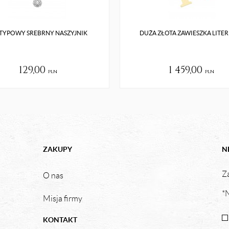
TYPOWY SREBRNY NASZYJNIK
DUŻA ZŁOTA ZAWIESZKA LITE
129,00
1 459,00
pln
pln
ZAKUPY
N
Za
O nas
*N
Misja firmy
KONTAKT