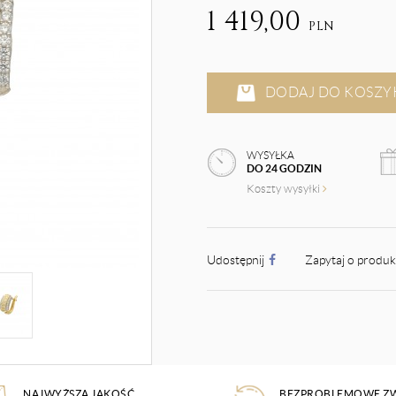
1 419,00
PLN
DODAJ DO KOSZY
WYSYŁKA
DO 24 GODZIN
Koszty wysyłki
Udostępnij
Zapytaj o produ
NAJWYŻSZA JAKOŚĆ
BEZPROBLEMOWE Z