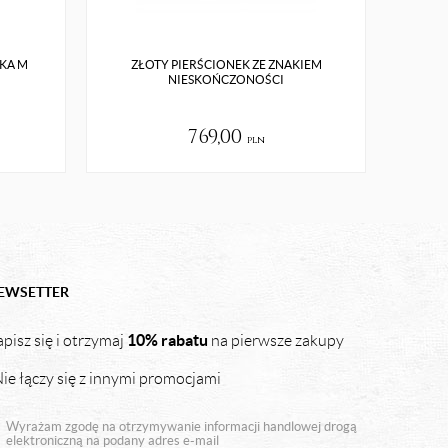
RKA M
ZŁOTY PIERŚCIONEK ZE ZNAKIEM
SR
NIESKOŃCZONOŚCI
769,00
pln
EWSETTER
10% rabatu
pisz się i otrzymaj
na pierwsze zakupy
ie łączy się z innymi promocjami
Wyrażam zgodę na otrzymywanie informacji handlowej drogą
elektroniczną na podany adres e-mail