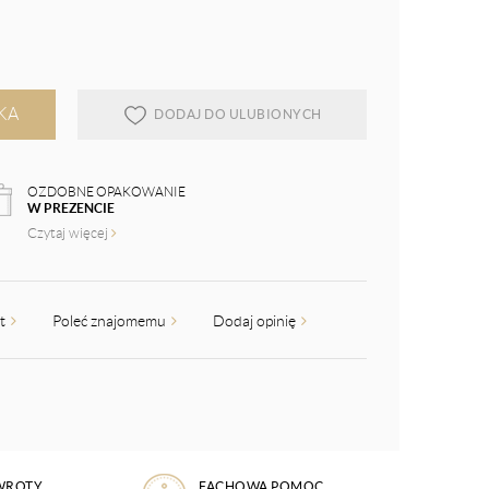
KA
DODAJ DO ULUBIONYCH
OZDOBNE OPAKOWANIE
W PREZENCIE
Czytaj więcej
kt
Poleć znajomemu
Dodaj opinię
WROTY
FACHOWA POMOC