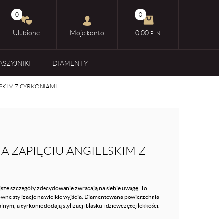
0
0
Ulubione
Moje konto
0,00
PLN
ASZYJNIKI
DIAMENTY
LSKIM Z CYRKONIAMI
A ZAPIĘCIU ANGIELSKIM Z
jsze szczegóły zdecydowanie zwracają na siebie uwagę. To
wne stylizacje na wielkie wyjścia. Diamentowana powierzchnia
ym, a cyrkonie dodają stylizacji blasku i dziewczęcej lekkości.