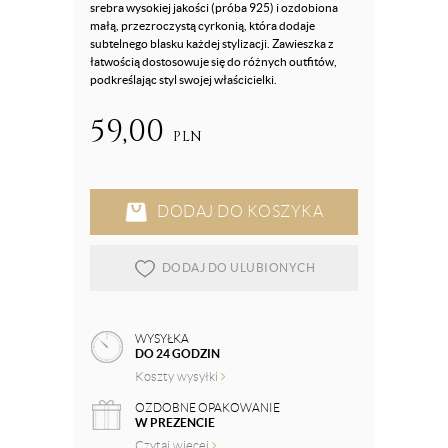
srebra wysokiej jakości (próba 925) i ozdobiona
małą, przezroczystą cyrkonią, która dodaje
subtelnego blasku każdej stylizacji. Zawieszka z
łatwością dostosowuje się do różnych outfitów,
podkreślając styl swojej właścicielki.
59,00
PLN
DODAJ DO KOSZYKA
DODAJ DO ULUBIONYCH
WYSYŁKA
DO 24 GODZIN
Koszty wysyłki
OZDOBNE OPAKOWANIE
W PREZENCIE
Czytaj więcej