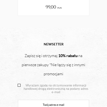
99,00
pln
NEWSETTER
10% rabatu
Zapisz się i otrzymaj
na
pierwsze zakupy *Nie łączy się z innymi
promocjami
Wyrażam zgodę na otrzymywanie informacji
handlowej drogą elektroniczną na podany adres
e-mail