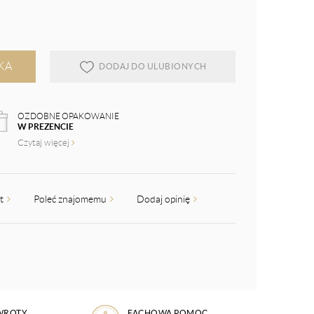
KA
DODAJ DO ULUBIONYCH
OZDOBNE OPAKOWANIE
W PREZENCIE
Czytaj więcej
kt
Poleć znajomemu
Dodaj opinię
WROTY
FACHOWA POMOC