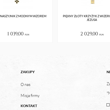
 NASZYJNIK Z MODNYM WZOREM
PIĘKNY ZŁOTY KRZYŻYK Z WIZE
JEZUSA
1 039,00
2 029,00
pln
pln
ZAKUPY
N
Za
O nas
*N
Misja firmy
KONTAKT