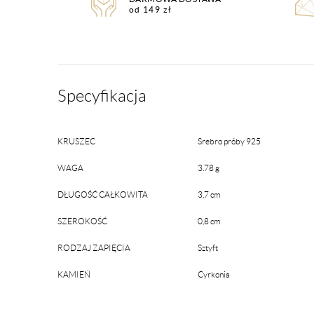
od 149 zł
Specyfikacja
KRUSZEC
Srebro próby 925
WAGA
3.78 g
DŁUGOŚĆ CAŁKOWITA
3,7 cm
SZEROKOŚĆ
0,8 cm
RODZAJ ZAPIĘCIA
Sztyft
KAMIEŃ
Cyrkonia