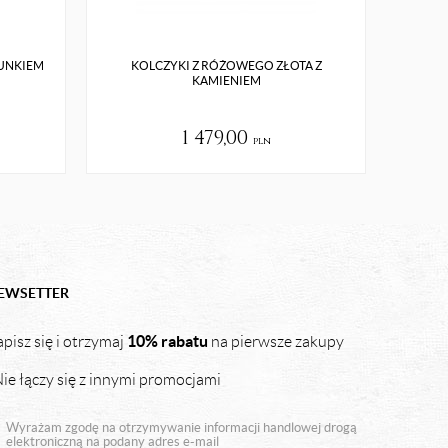
RUNKIEM
KOLCZYKI Z RÓŻOWEGO ZŁOTA Z
ZŁOTE
KAMIENIEM
1 479,00
pln
EWSETTER
10% rabatu
pisz się i otrzymaj
na pierwsze zakupy
ie łączy się z innymi promocjami
Wyrażam zgodę na otrzymywanie informacji handlowej drogą
elektroniczną na podany adres e-mail