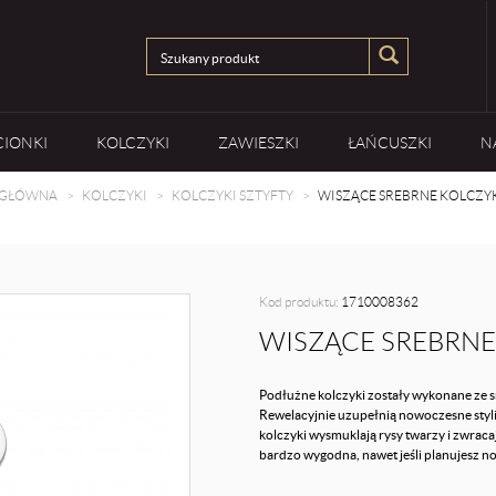
CIONKI
KOLCZYKI
ZAWIESZKI
ŁAŃCUSZKI
N
 GŁÓWNA
KOLCZYKI
KOLCZYKI SZTYFTY
WISZĄCE SREBRNE KOLCZYK
Kod produktu:
1710008362
WISZĄCE SREBRNE
Podłużne kolczyki zostały wykonane ze s
Rewelacyjnie uzupełnią nowoczesne styli
kolczyki wysmuklają rysy twarzy i zwracaj
bardzo wygodna, nawet jeśli planujesz nos