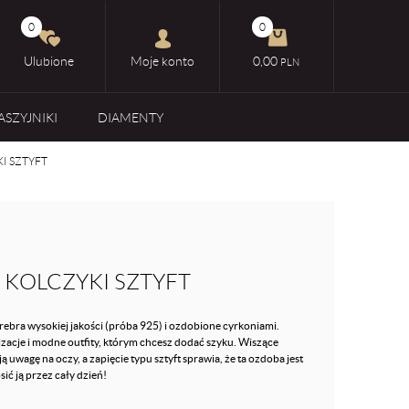
0
0
Ulubione
Moje konto
0,00
PLN
ASZYJNIKI
DIAMENTY
I SZTYFT
 KOLCZYKI SZTYFT
rebra wysokiej jakości (próba 925) i ozdobione cyrkoniami.
zacje i modne outfity, którym chcesz dodać szyku. Wiszące
ą uwagę na oczy, a zapięcie typu sztyft sprawia, że ta ozdoba jest
ić ją przez cały dzień!