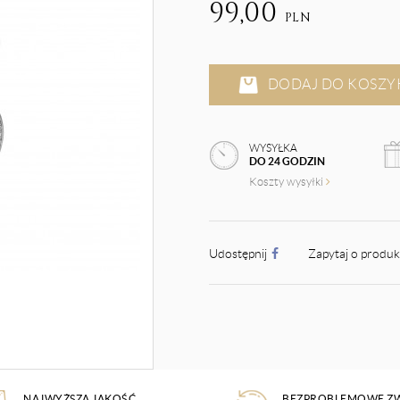
99,00
PLN
DODAJ DO KOSZY
WYSYŁKA
DO 24 GODZIN
Koszty wysyłki
Udostępnij
Zapytaj o produ
NAJWYŻSZA JAKOŚĆ
BEZPROBLEMOWE Z