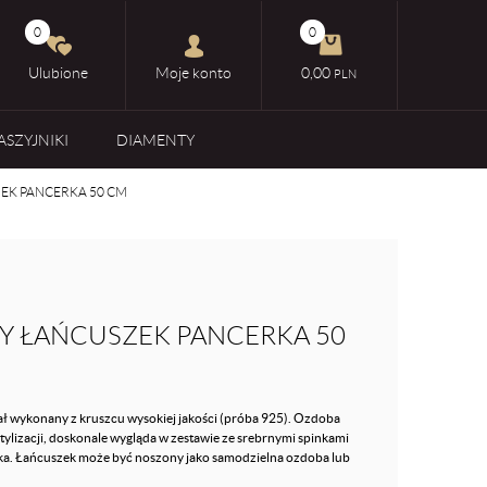
0
0
Ulubione
Moje konto
0,00
PLN
ASZYJNIKI
DIAMENTY
EK PANCERKA 50 CM
Y ŁAŃCUSZEK PANCERKA 50
tał wykonany z kruszcu wysokiej jakości (próba 925). Ozdoba
ylizacji, doskonale wygląda w zestawie ze srebrnymi spinkami
ka. Łańcuszek może być noszony jako samodzielna ozdoba lub