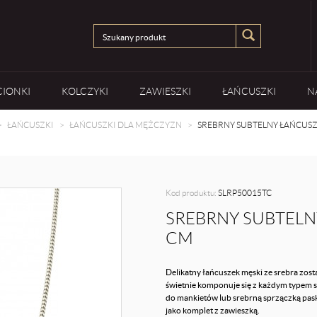
CIONKI
KOLCZYKI
ZAWIESZKI
ŁAŃCUSZKI
N
ŁAŃCUSZKI
ŁAŃCUSZKI DLA MĘŻCZYZN
SREBRNY SUBTELNY ŁAŃCUSZ
Kod produktu:
SLRP50015TC
SREBRNY SUBTELN
CM
Delikatny łańcuszek męski ze srebra zos
świetnie komponuje się z każdym typem st
do mankietów lub srebrną sprzączką pas
jako komplet z zawieszką.