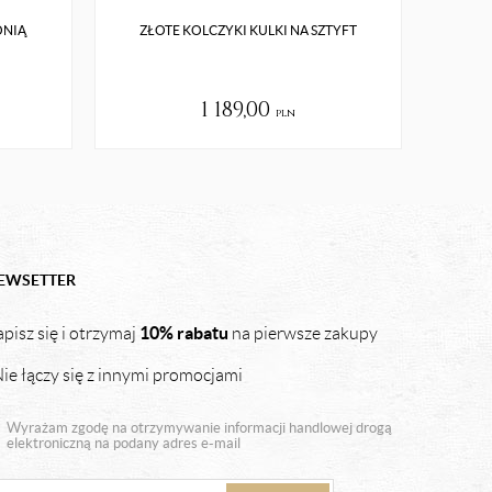
ONIĄ
ZŁOTE KOLCZYKI KULKI NA SZTYFT
ZŁOTE
1 189,00
pln
EWSETTER
10% rabatu
pisz się i otrzymaj
na pierwsze zakupy
ie łączy się z innymi promocjami
Wyrażam zgodę na otrzymywanie informacji handlowej drogą
elektroniczną na podany adres e-mail