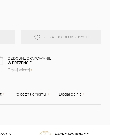
DODAJ DO ULUBIONYCH
OZDOBNE OPAKOWANIE
W PREZENCIE
Czytaj więcej
kt
Poleć znajomemu
Dodaj opinię
WROTY
FACHOWA POMOC