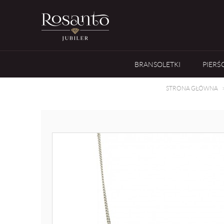
BRANSOLETKI
PIERŚ
STRONA GŁÓWNA