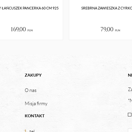
 ŁAŃCUSZEK PANCERKA 60 CM 925
SREBRNA ZAWIESZKA Z CYRK
169,00
79,00
pln
pln
ZAKUPY
N
Za
O nas
*N
Misja firmy
KONTAKT
tel.