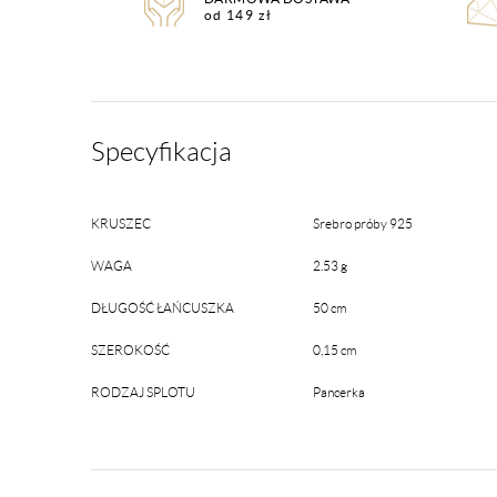
od 149 zł
Specyfikacja
KRUSZEC
Srebro próby 925
WAGA
2.53 g
DŁUGOŚĆ ŁAŃCUSZKA
50 cm
SZEROKOŚĆ
0,15 cm
RODZAJ SPLOTU
Pancerka