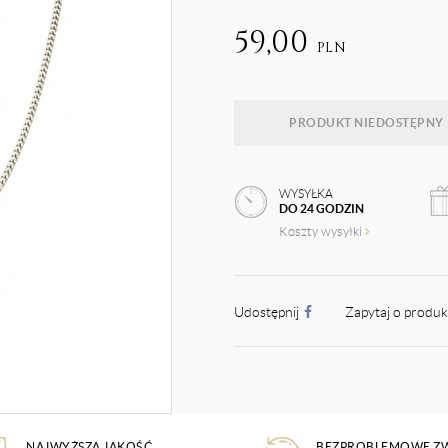
59,00
PLN
PRODUKT NIEDOSTĘPNY
WYSYŁKA
DO 24 GODZIN
Koszty wysyłki
Udostępnij
Zapytaj o produ
NAJWYŻSZA JAKOŚĆ
BEZPROBLEMOWE Z