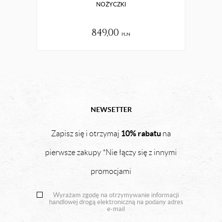
NOŻYCZKI
849,00
pln
NEWSETTER
10% rabatu
Zapisz się i otrzymaj
na
pierwsze zakupy *Nie łączy się z innymi
promocjami
Wyrażam zgodę na otrzymywanie informacji
handlowej drogą elektroniczną na podany adres
e-mail