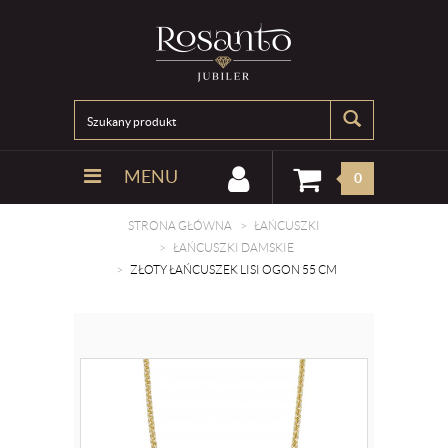
MENU
0
STRONA GŁÓWNA
ŁAŃCUSZKI
ŁAŃCUSZKI DAMSKIE
ZŁOTY ŁAŃCUSZEK LISI OGON 55 CM