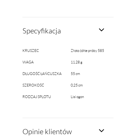
Specyfikacja
KRUSZEC
Złoto żółte próby 585
WAGA
11.28 g
DŁUGOŚĆ ŁAŃCUSZKA
55 cm
SZEROKOŚĆ
0,25 cm
RODZAJ SPLOTU
Lisi ogon
Opinie klientów