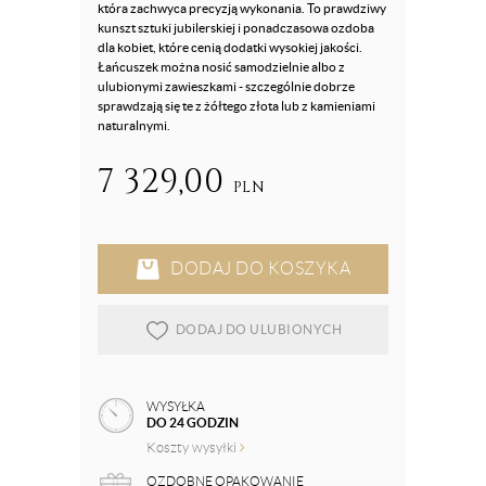
która zachwyca precyzją wykonania. To prawdziwy
kunszt sztuki jubilerskiej i ponadczasowa ozdoba
dla kobiet, które cenią dodatki wysokiej jakości.
Łańcuszek można nosić samodzielnie albo z
ulubionymi zawieszkami - szczególnie dobrze
sprawdzają się te z żółtego złota lub z kamieniami
naturalnymi.
7 329,00
PLN
DODAJ DO KOSZYKA
DODAJ DO ULUBIONYCH
WYSYŁKA
DO 24 GODZIN
Koszty wysyłki
OZDOBNE OPAKOWANIE