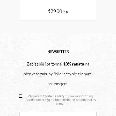
529,00
pln
NEWSETTER
10% rabatu
Zapisz się i otrzymaj
na
pierwsze zakupy *Nie łączy się z innymi
promocjami
Wyrażam zgodę na otrzymywanie informacji
handlowej drogą elektroniczną na podany adres
e-mail