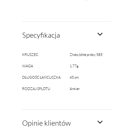
Specyfikacja
KRUSZEC
Złoto żółte próby 585
WAGA
1.77g
DŁUGOŚĆ ŁAŃCUSZKA
45 cm
RODZAJ SPLOTU
Ankier
Opinie klientów