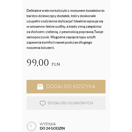
Delikatne srebrne kolczyki z motywem kwiatków to
bardzo dziewczęcy dodatek, który doskonale
uzupełni codzienne stylizacje! Idealnie wpisuje się
w wiosenno-letnie outfity, a kiedy zimą zatęsknisz
za słońcem i zielenią, z pewnością poprawią Twoje
samopoczucie. Wygodne zapięcie typu sztyft
zapewnia komfort nawet podczas długiego
noszenia biżuterii.
99,00
PLN
DODAJ DO KOSZYKA
DODAJ DO ULUBIONYCH
WYSYŁKA
DO 24 GODZIN