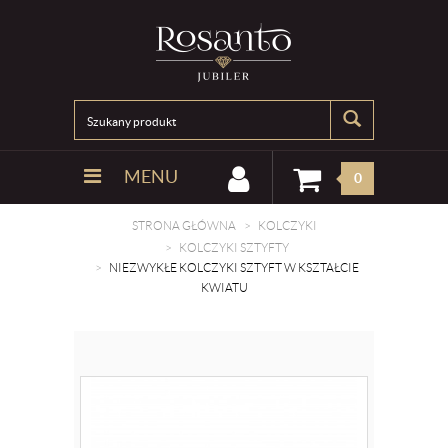
MENU
0
STRONA GŁÓWNA
KOLCZYKI
KOLCZYKI SZTYFTY
NIEZWYKŁE KOLCZYKI SZTYFT W KSZTAŁCIE
KWIATU