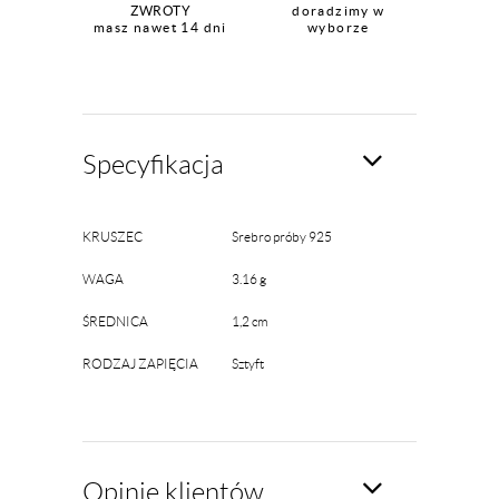
ZWROTY
doradzimy w
masz nawet 14 dni
wyborze
Specyfikacja
KRUSZEC
Srebro próby 925
WAGA
3.16 g
ŚREDNICA
1,2 cm
RODZAJ ZAPIĘCIA
Sztyft
Opinie klientów