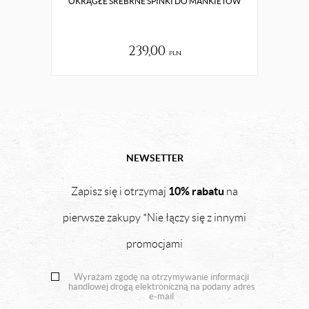
OKRĄGŁE SREBRNE SPINKI DO MANKIETÓW
239,00
pln
NEWSETTER
10% rabatu
Zapisz się i otrzymaj
na
pierwsze zakupy *Nie łączy się z innymi
promocjami
Wyrażam zgodę na otrzymywanie informacji
handlowej drogą elektroniczną na podany adres
e-mail