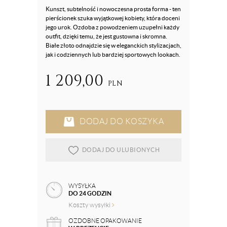
Kunszt, subtelność i nowoczesna prosta forma - ten
pierścionek szuka wyjątkowej kobiety, która doceni
jego urok. Ozdoba z powodzeniem uzupełni każdy
outfit, dzięki temu, że jest gustowna i skromna.
Białe złoto odnajdzie się w eleganckich stylizacjach,
jak i codziennych lub bardziej sportowych lookach.
1 209,00
PLN
DODAJ DO KOSZYKA
DODAJ DO ULUBIONYCH
WYSYŁKA
DO 24 GODZIN
Koszty wysyłki
OZDOBNE OPAKOWANIE