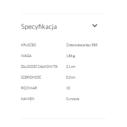
Specyfikacja
KRUSZEC
Złoto białe próby 585
WAGA
1.86 g
DŁUGOŚĆ CAŁKOWITA
2,1 cm
SZEROKOŚĆ
0,3 cm
ROZMIAR
15
KAMIEŃ
Cyrkonia