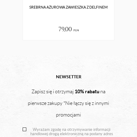
SREBRNA AŻUROWA ZAWIESZKA Z DELFINEM
ZŁ
79,00
pln
NEWSETTER
10% rabatu
Zapisz się i otrzymaj
na
pierwsze zakupy *Nie łączy się z innymi
promocjami
Wyrażam zgodę na otrzymywanie informacji
handlowej drogą elektroniczną na podany adres