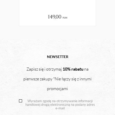
149,00
pln
NEWSETTER
10% rabatu
Zapisz się i otrzymaj
na
pierwsze zakupy *Nie łączy się z innymi
promocjami
Wyrażam zgodę na otrzymywanie informacji
handlowej drogą elektroniczną na podany adres
e-mail