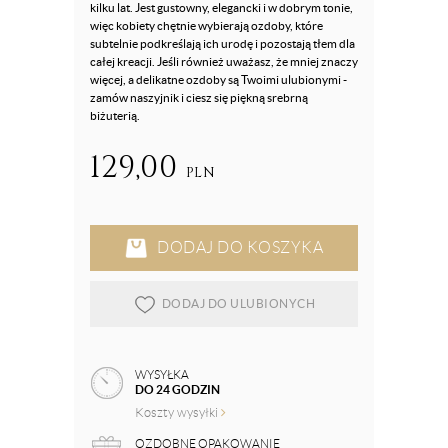
kilku lat. Jest gustowny, elegancki i w dobrym tonie,
więc kobiety chętnie wybierają ozdoby, które
subtelnie podkreślają ich urodę i pozostają tłem dla
całej kreacji. Jeśli również uważasz, że mniej znaczy
więcej, a delikatne ozdoby są Twoimi ulubionymi -
zamów naszyjnik i ciesz się piękną srebrną
biżuterią.
129,00
PLN
DODAJ DO KOSZYKA
DODAJ DO ULUBIONYCH
WYSYŁKA
DO 24 GODZIN
Koszty wysyłki
OZDOBNE OPAKOWANIE