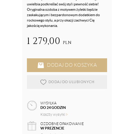
uwielbia podkreślać swój styl i pewność siebie!
Oryginalna ozdoba z motywem żyletki będzie
zaskakującym i bezpardonowym dodatkiem do
rockowego stylu, a przy okazji zachwyci Cię
jakością wykonania.
1 279,00
PLN
DODAJ DO KOSZYKA
DODAJ DO ULUBIONYCH
WYSYŁKA
DO 24 GODZIN
Koszty wysyłki
OZDOBNE OPAKOWANIE
W PREZENCIE