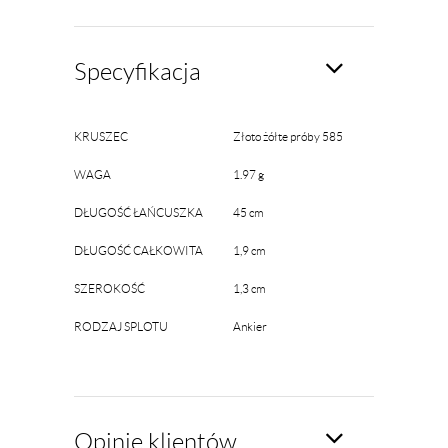
Specyfikacja
KRUSZEC
Złoto żółte próby 585
WAGA
1.97 g
DŁUGOŚĆ ŁAŃCUSZKA
45 cm
DŁUGOŚĆ CAŁKOWITA
1,9 cm
SZEROKOŚĆ
1,3 cm
RODZAJ SPLOTU
Ankier
Opinie klientów