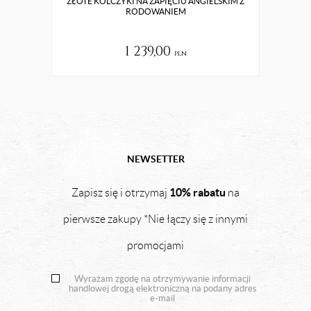
ZŁOTE KOLCZYKI NA ZAPIĘCIU ANGIELSKIM Z
ZŁ
RODOWANIEM
1 239,00
pln
NEWSETTER
10% rabatu
Zapisz się i otrzymaj
na
pierwsze zakupy *Nie łączy się z innymi
promocjami
Wyrażam zgodę na otrzymywanie informacji
handlowej drogą elektroniczną na podany adres
e-mail