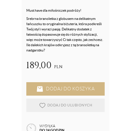
Must have dla miłośniczek podróży!
Srebrna branoletka z globusem na delikatnym
łańcuszku to oryginalna biżuteria, która podkreśli
Twój styl i wyrazi pasję. Delikatny dodatek z
łatwością dopasowuje się do różnych stylizacji,
więc może towarzyszyć Ci tak często, jak zechcesz.
Ile dalekich krajów odkryjesz z tą bransoletką na
nadgarstku?
189,00
PLN
DODAJ DO KOSZYKA
DODAJ DO ULUBIONYCH
WYSYŁKA
DO 24 GODZIN