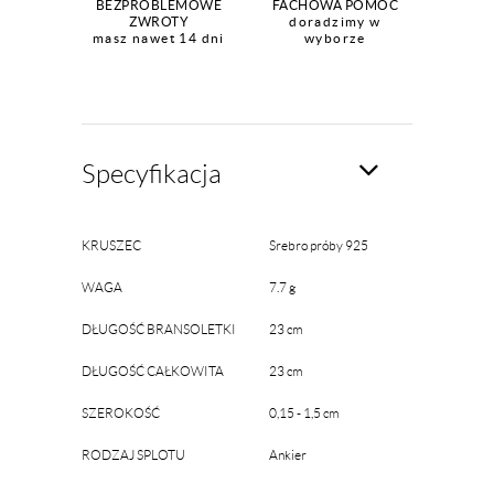
BEZPROBLEMOWE
FACHOWA POMOC
ZWROTY
doradzimy w
masz nawet 14 dni
wyborze
Specyfikacja
KRUSZEC
Srebro próby 925
WAGA
7.7 g
DŁUGOŚĆ BRANSOLETKI
23 cm
DŁUGOŚĆ CAŁKOWITA
23 cm
SZEROKOŚĆ
0,15 - 1,5 cm
RODZAJ SPLOTU
Ankier