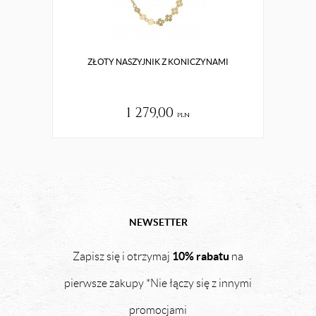
ZŁOTY NASZYJNIK Z KONICZYNAMI
ZŁ
1 279,00
pln
NEWSETTER
10% rabatu
Zapisz się i otrzymaj
na
pierwsze zakupy *Nie łączy się z innymi
promocjami