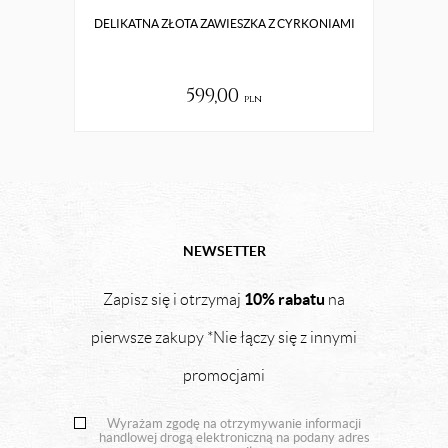
DELIKATNA ZŁOTA ZAWIESZKA Z CYRKONIAMI
MA
599,00
pln
NEWSETTER
10% rabatu
Zapisz się i otrzymaj
na
pierwsze zakupy *Nie łączy się z innymi
promocjami
Wyrażam zgodę na otrzymywanie informacji
handlowej drogą elektroniczną na podany adres