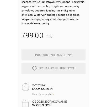
szczegółem. Są kunsztownie wykonane i poruszają
się przy każdym ruchu, dzięki czemu stanowią
zmysłowy dodatek, idealny na randkę lub w
chwilach, w których chcesz poczuć się kobieco.
Wygodne zapięcie angielskie daje pewność, że
kolczyki się nie zgubią.
799,00
PLN
PRODUKT NIEDOSTĘPNY
DODAJ DO ULUBIONYCH
WYSYŁKA
DO 24 GODZIN
Koszty wysyłki
OZDOBNE OPAKOWANIE
W PREZENCIE