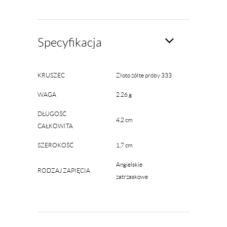
Specyfikacja
KRUSZEC
Złoto żółte próby 333
WAGA
2.26 g
DŁUGOŚĆ
4,2 cm
CAŁKOWITA
SZEROKOŚĆ
1,7 cm
Angielskie
RODZAJ ZAPIĘCIA
zatrzaskowe