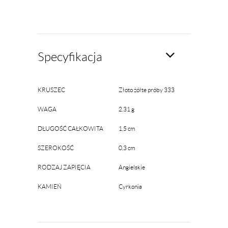
Specyfikacja
KRUSZEC
Złoto żółte próby 333
WAGA
2.31 g
DŁUGOŚĆ CAŁKOWITA
1,5 cm
SZEROKOŚĆ
0,3 cm
RODZAJ ZAPIĘCIA
Angielskie
KAMIEŃ
Cyrkonia