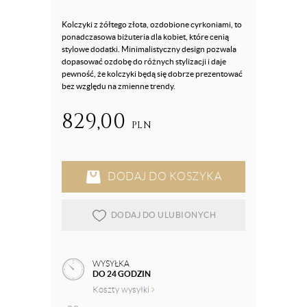
Kolczyki z żółtego złota, ozdobione cyrkoniami, to
ponadczasowa biżuteria dla kobiet, które cenią
stylowe dodatki. Minimalistyczny design pozwala
dopasować ozdobę do różnych stylizacji i daje
pewność, że kolczyki będą się dobrze prezentować
bez względu na zmienne trendy.
829,00
PLN
DODAJ DO KOSZYKA
DODAJ DO ULUBIONYCH
WYSYŁKA
DO 24 GODZIN
Koszty wysyłki