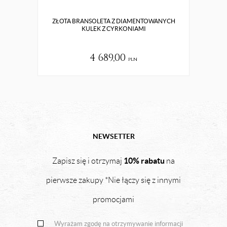
ZŁOTA BRANSOLETA Z DIAMENTOWANYCH
SREB
KULEK Z CYRKONIAMI
4 689,00
pln
NEWSETTER
10% rabatu
Zapisz się i otrzymaj
na
pierwsze zakupy *Nie łączy się z innymi
promocjami
Wyrażam zgodę na otrzymywanie informacji