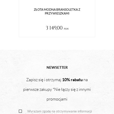
ZŁOTA MODNA BRANSOLETKA Z
PRZYWIESZKAMI
3 149,00
pln
NEWSETTER
10% rabatu
Zapisz się i otrzymaj
na
pierwsze zakupy *Nie łączy się z innymi
promocjami
Wyrażam zgodę na otrzymywanie informacji