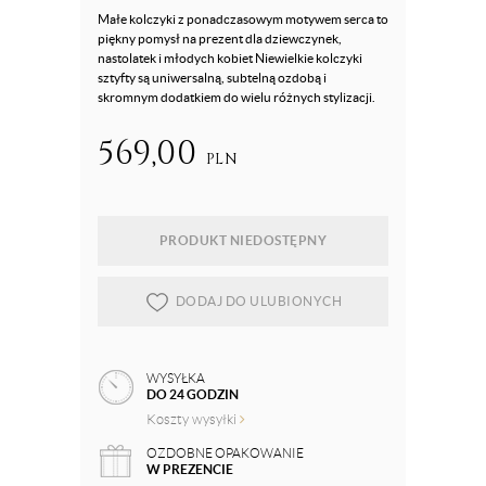
Małe kolczyki z ponadczasowym motywem serca to
piękny pomysł na prezent dla dziewczynek,
nastolatek i młodych kobiet Niewielkie kolczyki
sztyfty są uniwersalną, subtelną ozdobą i
skromnym dodatkiem do wielu różnych stylizacji.
569,00
PLN
PRODUKT NIEDOSTĘPNY
DODAJ DO ULUBIONYCH
WYSYŁKA
DO 24 GODZIN
Koszty wysyłki
OZDOBNE OPAKOWANIE
W PREZENCIE