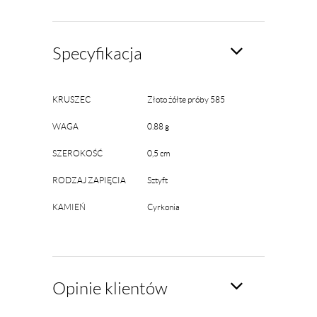
Specyfikacja
KRUSZEC
Złoto żółte próby 585
WAGA
0.88 g
SZEROKOŚĆ
0,5 cm
RODZAJ ZAPIĘCIA
Sztyft
KAMIEŃ
Cyrkonia
Opinie klientów