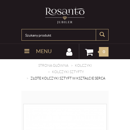
MENU
0
STRONA GŁÓWNA
KOLCZYKI
KOLCZYKI SZTYFTY
ZŁOTE KOLCZYKI SZTYFT W KSZTAŁCIE SERCA