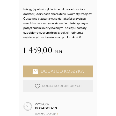
Intrygujące kolczyki w trzech kolorach złota to
dodatek, który nada charakteru Twoim stylizacjom!
Gustowna biżuteria wysokiej jakości przyciąga
wzrok kunsztownym wykonaniem i nietypowym
połączeniem kolorystycznym. Kolczyki zostały
ozdobione wzorem drogi greckiej - jednym z
najstarszych motywów znanych ludzkości!
1 459,00
PLN
DODAJ DO KOSZYKA
DODAJ DO ULUBIONYCH
WYSYŁKA
DO 24 GODZIN
Koszty wysyłki