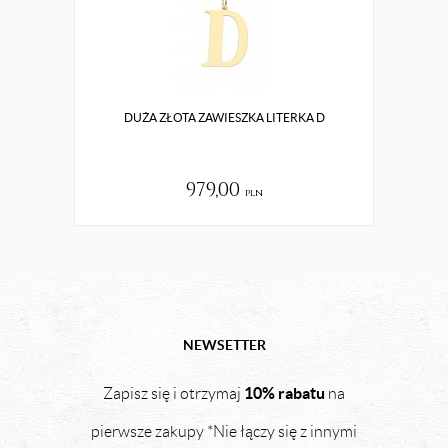
DUŻA ZŁOTA ZAWIESZKA LITERKA D
ZŁO
979,00
pln
NEWSETTER
10% rabatu
Zapisz się i otrzymaj
na
pierwsze zakupy *Nie łączy się z innymi