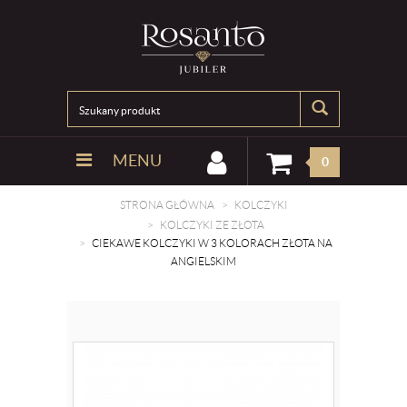
MENU
0
STRONA GŁÓWNA
KOLCZYKI
KOLCZYKI ZE ZŁOTA
CIEKAWE KOLCZYKI W 3 KOLORACH ZŁOTA NA
ANGIELSKIM