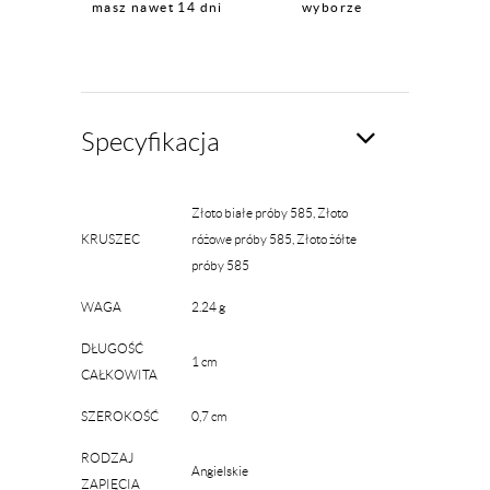
masz nawet 14 dni
wyborze
Specyfikacja
Złoto białe próby 585, Złoto
KRUSZEC
różowe próby 585, Złoto żółte
próby 585
WAGA
2.24 g
DŁUGOŚĆ
1 cm
CAŁKOWITA
SZEROKOŚĆ
0,7 cm
RODZAJ
Angielskie
ZAPIĘCIA