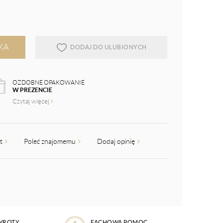
KA
DODAJ DO ULUBIONYCH
OZDOBNE OPAKOWANIE
W PREZENCIE
Czytaj więcej
kt
Poleć znajomemu
Dodaj opinię
WROTY
FACHOWA POMOC