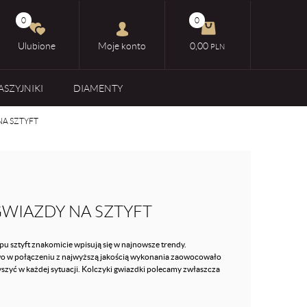
0
0
Ulubione
Moje konto
0,00
PLN
ASZYJNIKI
DIAMENTY
NA SZTYFT
GWIAZDY NA SZTYFT
u sztyft znakomicie wpisują się w najnowsze trendy.
o w połączeniu z najwyższą jakością wykonania zaowocowało
szyć w każdej sytuacji. Kolczyki gwiazdki polecamy zwłaszcza