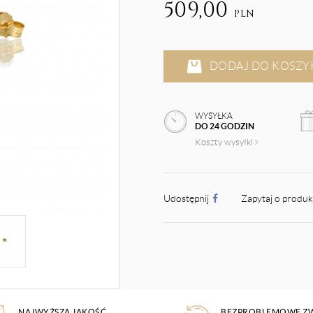
509,00
PLN
DODAJ DO KOSZY
WYSYŁKA
DO 24 GODZIN
Koszty wysyłki
Udostępnij
Zapytaj o produ
NAJWYŻSZA JAKOŚĆ
BEZPROBLEMOWE Z