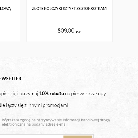
ZLOWĄ
ZŁOTE KOLCZYKI SZTYFT ZE STOKROTKAMI
S
809,00
pln
EWSETTER
10% rabatu
pisz się i otrzymaj
na pierwsze zakupy
ie łączy się z innymi promocjami
Wyrażam zgodę na otrzymywanie informacji handlowej drogą
elektroniczną na podany adres e-mail