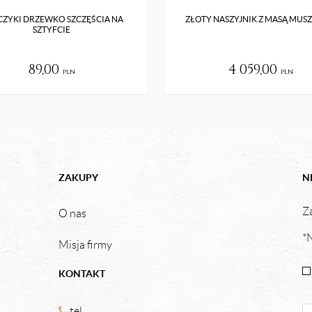
ZYKI DRZEWKO SZCZĘŚCIA NA
ZŁOTY NASZYJNIK Z MASĄ MUS
SZTYFCIE
89,00
4 059,00
pln
pln
ZAKUPY
N
Za
O nas
*N
Misja firmy
KONTAKT
tel.