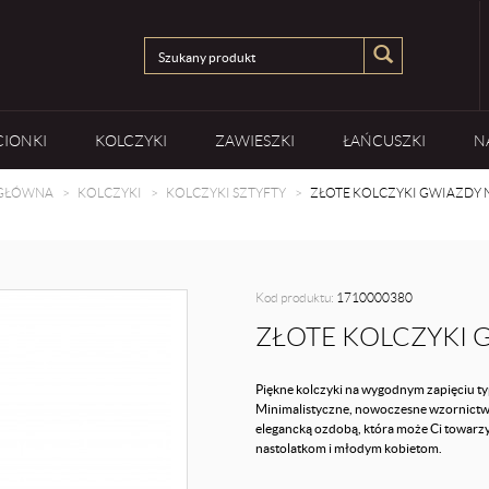
CIONKI
KOLCZYKI
ZAWIESZKI
ŁAŃCUSZKI
N
 GŁÓWNA
KOLCZYKI
KOLCZYKI SZTYFTY
ZŁOTE KOLCZYKI GWIAZDY 
Kod produktu:
1710000380
ZŁOTE KOLCZYKI 
Piękne kolczyki na wygodnym zapięciu typ
Minimalistyczne, nowoczesne wzornictw
elegancką ozdobą, która może Ci towarzy
nastolatkom i młodym kobietom.