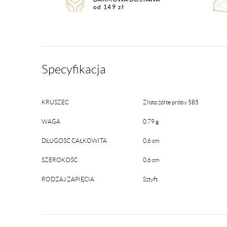
od 149 zł
Specyfikacja
KRUSZEC
Złoto żółte próby 585
WAGA
0.79 g
DŁUGOŚĆ CAŁKOWITA
0,6 cm
SZEROKOŚĆ
0,6 cm
RODZAJ ZAPIĘCIA
Sztyft