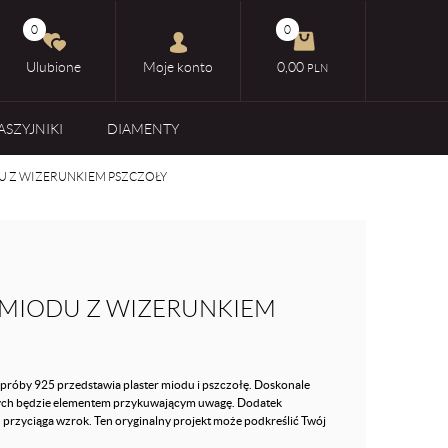
0
0
Ulubione
Moje konto
0,00
PLN
ASZYJNIKI
DIAMENTY
U Z WIZERUNKIEM PSZCZOŁY
 MIODU Z WIZERUNKIEM
próby 925 przedstawia plaster miodu i pszczołę. Doskonale
órych będzie elementem przykuwającym uwagę. Dodatek
 przyciąga wzrok. Ten oryginalny projekt może podkreślić Twój