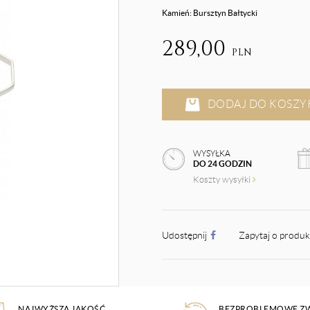
Kamień: Bursztyn Bałtycki
289,00
PLN
DODAJ DO KOSZY
WYSYŁKA
DO 24 GODZIN
Koszty wysyłki
Udostępnij
Zapytaj o produ
NAJWYŻSZA JAKOŚĆ
BEZPROBLEMOWE Z