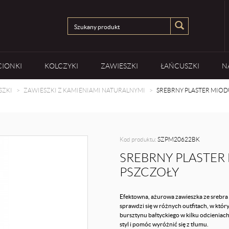
CIONKI
KOLCZYKI
ZAWIESZKI
ŁAŃCUSZKI
N
SZKI
ZAWIESZKI Z KAMIENIAMI NATURALNYMI
SREBRNY PLASTER MIOD
Kod produktu:
SZPM20622BK
SREBRNY PLASTER
PSZCZOŁY
Efektowna, ażurowa zawieszka ze srebra 
sprawdzi się w różnych outfitach, w kt
bursztynu bałtyckiego w kilku odcieniach
styl i pomóc wyróżnić się z tłumu.