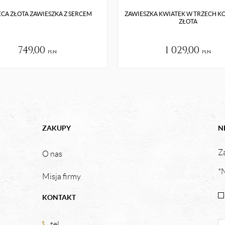
CA ZŁOTA ZAWIESZKA Z SERCEM
ZAWIESZKA KWIATEK W TRZECH 
ZŁOTA
749,00
1 029,00
pln
pln
ZAKUPY
N
Za
O nas
*N
Misja firmy
KONTAKT
tel.