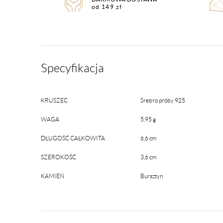
od 149 zł
Specyfikacja
KRUSZEC
Srebro próby 925
WAGA
5.95 g
DŁUGOŚĆ CAŁKOWITA
6,6 cm
SZEROKOŚĆ
3,6 cm
KAMIEŃ
Bursztyn