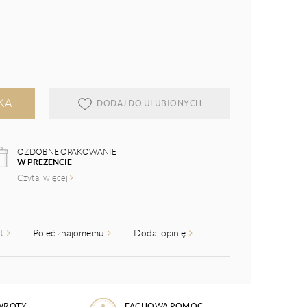
KA
DODAJ DO ULUBIONYCH
OZDOBNE OPAKOWANIE
W PREZENCIE
Czytaj więcej
kt
Poleć znajomemu
Dodaj opinię
WROTY
FACHOWA POMOC