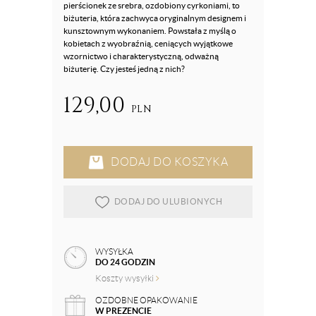
pierścionek ze srebra, ozdobiony cyrkoniami, to
biżuteria, która zachwyca oryginalnym designem i
kunsztownym wykonaniem. Powstała z myślą o
kobietach z wyobraźnią, ceniących wyjątkowe
wzornictwo i charakterystyczną, odważną
biżuterię. Czy jesteś jedną z nich?
129,00
PLN
DODAJ DO KOSZYKA
DODAJ DO ULUBIONYCH
WYSYŁKA
DO 24 GODZIN
Koszty wysyłki
OZDOBNE OPAKOWANIE
W PREZENCIE