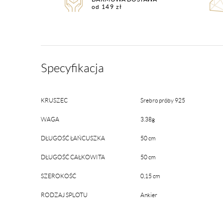
od 149 zł
Specyfikacja
KRUSZEC
Srebro próby 925
WAGA
3.38g
DŁUGOŚĆ ŁAŃCUSZKA
50 cm
DŁUGOŚĆ CAŁKOWITA
50 cm
SZEROKOŚĆ
0,15 cm
RODZAJ SPLOTU
Ankier