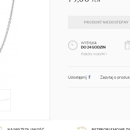
PLN
PRODUKT NIEDOSTĘPNY
WYSYŁKA
DO 24 GODZIN
Koszty wysyłki
Udostępnij
Zapytaj o produ
NAJWYŻSZA JAKOŚĆ
BEZPROBLEMOWE Z