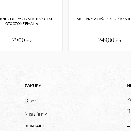
RNE KOLCZYKI Z SERDUSZKIEM
SREBRNY PIERŚCIONEK Z KAMI
OTOCZONE EMALIĄ
79,00
249,00
pln
pln
ZAKUPY
N
Za
O nas
*N
Misja firmy
KONTAKT