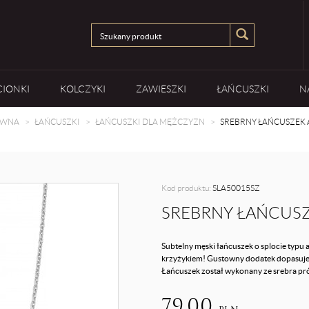
CIONKI
KOLCZYKI
ZAWIESZKI
ŁAŃCUSZKI
N
ÓWNA
ŁAŃCUSZKI
ŁAŃCUSZKI DLA MĘŻCZYZN
SREBRNY ŁAŃCUSZEK 
Kod produktu:
SLA50015SZ
SREBRNY ŁAŃCUSZ
Subtelny męski łańcuszek o splocie typu 
krzyżykiem! Gustowny dodatek dopasuje si
Łańcuszek został wykonany ze srebra pró
79,00