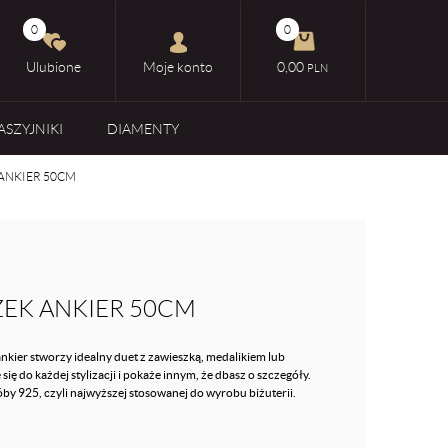
0
0
Ulubione
Moje konto
0,00
PLN
ASZYJNIKI
DIAMENTY
ANKIER 50CM
EK ANKIER 50CM
ankier stworzy idealny duet z zawieszką, medalikiem lub
ę do każdej stylizacji i pokaże innym, że dbasz o szczegóły.
by 925, czyli najwyższej stosowanej do wyrobu biżuterii.