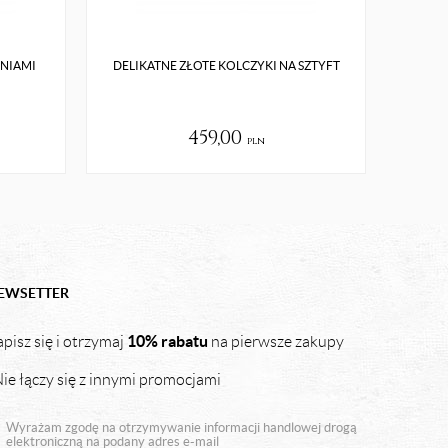
ENIAMI
DELIKATNE ZŁOTE KOLCZYKI NA SZTYFT
SR
459,00
pln
EWSETTER
10% rabatu
pisz się i otrzymaj
na pierwsze zakupy
ie łączy się z innymi promocjami
Wyrażam zgodę na otrzymywanie informacji handlowej drogą
elektroniczną na podany adres e-mail