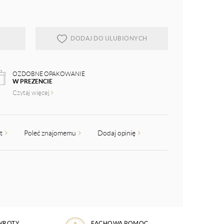
DODAJ DO ULUBIONYCH
OZDOBNE OPAKOWANIE
W PREZENCIE
Czytaj więcej
kt
Poleć znajomemu
Dodaj opinię
WROTY
FACHOWA POMOC