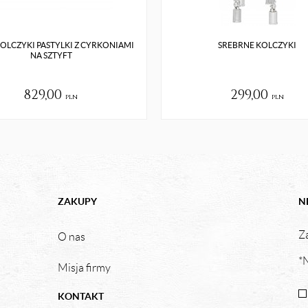
KOLCZYKI PASTYLKI Z CYRKONIAMI
SREBRNE KOLCZYKI
NA SZTYFT
829,00
299,00
pln
pln
ZAKUPY
N
Za
O nas
*N
Misja firmy
KONTAKT