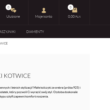
0
0
Ulubione
Moje konto
0,00
PLN
ASZYJNIKI
DIAMENTY
TWICE
I KOTWICE
nych i letnich stylizacji! Małe kolczyki ze srebra (próba 925) i
odatek, który pozwoli Ci wyrazić swój styl. Ozdoba doskonale
 typu sztyft zapewni komfort noszenia.