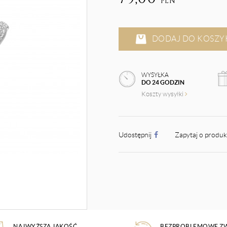
PLN
DODAJ DO KOSZY
WYSYŁKA
DO 24 GODZIN
Koszty wysyłki
Udostępnij
Zapytaj o produ
NAJWYŻSZA JAKOŚĆ
BEZPROBLEMOWE Z