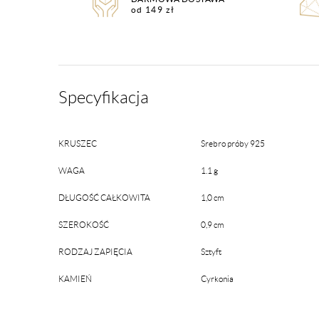
od 149 zł
Specyfikacja
KRUSZEC
Srebro próby 925
WAGA
1.1 g
DŁUGOŚĆ CAŁKOWITA
1,0 cm
SZEROKOŚĆ
0,9 cm
RODZAJ ZAPIĘCIA
Sztyft
KAMIEŃ
Cyrkonia