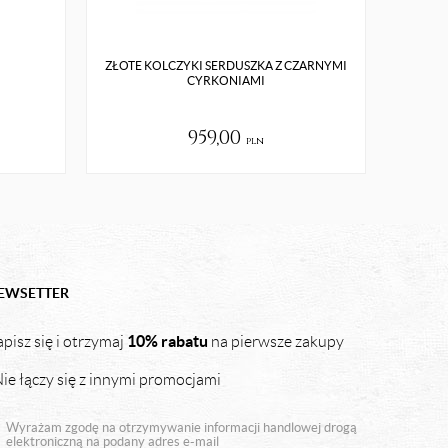
ZŁOTE KOLCZYKI SERDUSZKA Z CZARNYMI
CYRKONIAMI
959,00
pln
EWSETTER
10% rabatu
pisz się i otrzymaj
na pierwsze zakupy
ie łączy się z innymi promocjami
Wyrażam zgodę na otrzymywanie informacji handlowej drogą
elektroniczną na podany adres e-mail