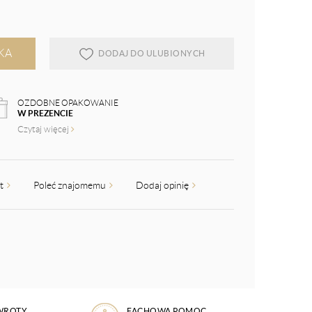
KA
DODAJ DO ULUBIONYCH
OZDOBNE OPAKOWANIE
W PREZENCIE
Czytaj więcej
kt
Poleć znajomemu
Dodaj opinię
WROTY
FACHOWA POMOC