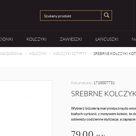
CIONKI
KOLCZYKI
ZAWIESZKI
ŁAŃCUSZKI
N
ONA GŁÓWNA
KOLCZYKI
KOLCZYKI SZTYFTY
SREBRNE KOLCZYKI KO
Kod produktu:
1710007731
SREBRNE KOLCZYK
Wybierz biżuterię marynistyczną do wiosen
białych cyrkonii, z motywem kotwic, to d
odświeży codzienne stylizacje, a zapięcie
79,00