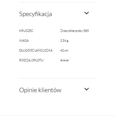
Specyfikacja
KRUSZEC
Złoto żółte próby 585
WAGA
2.54 g
DŁUGOŚĆ ŁAŃCUSZKA
42 cm
RODZAJ SPLOTU
Ankier
Opinie klientów