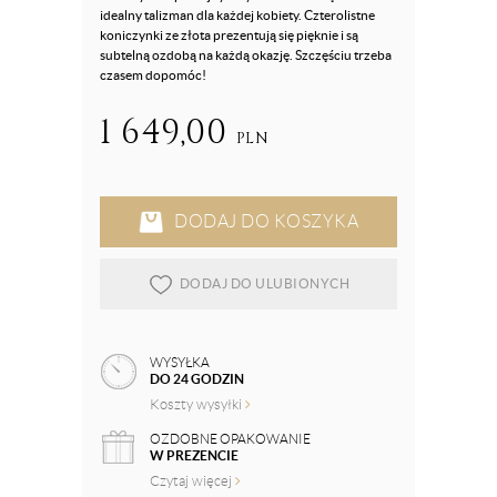
idealny talizman dla każdej kobiety. Czterolistne
koniczynki ze złota prezentują się pięknie i są
subtelną ozdobą na każdą okazję. Szczęściu trzeba
czasem dopomóc!
1 649,00
PLN
DODAJ DO KOSZYKA
DODAJ DO ULUBIONYCH
WYSYŁKA
DO 24 GODZIN
Koszty wysyłki
OZDOBNE OPAKOWANIE
W PREZENCIE
Czytaj więcej