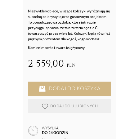
Niezwykle kobiece, wiszące kolczyki wyróżniają się
subtelną kolorystyką oraz gustownym projektem.
To ponadczasowa ozdoba, która intryguje,
przyciąga i sprawia, że ta biżuteria będzie Ci
towarzyszyć przez wiele lat. Kolczyki będą również
pięknym prezentem dla kogoś, kogo kochasz.
Kamienie: perła i kwarc księżycowy
2 559,00
PLN
DODAJ DO KOSZYKA
DODAJ DO ULUBIONYCH
WYSYŁKA
DO 24 GODZIN