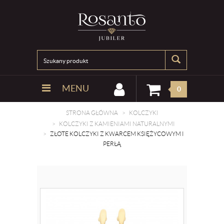
MENU
0
STRONA GŁÓWNA
KOLCZYKI
KOLCZYKI Z KAMIENIAMI NATURALNYMI
ZŁOTE KOLCZYKI Z KWARCEM KSIĘŻYCOWYM I
PERŁĄ