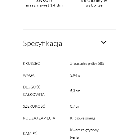
ZWROTY
doradzimy w
masz nawet 14 dni
wyborze
Specyfikacja
KRUSZEC
Złoto żółte próby 585
WAGA
3.94 g
DŁUGOŚĆ
5,3 cm
CAŁKOWITA
SZEROKOŚĆ
0,7 cm
RODZAJ ZAPIĘCIA
Klipsowe omega
Kwarc księżycowy,
KAMIEŃ
Perła