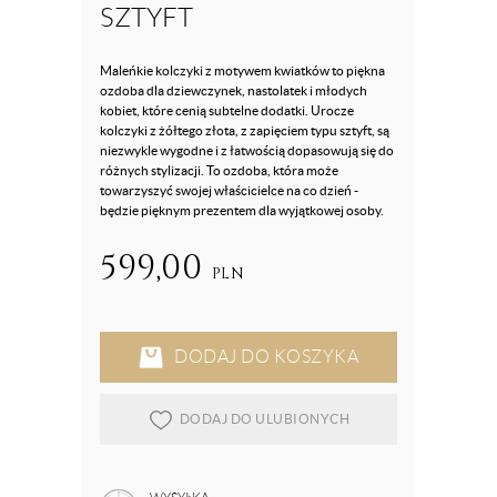
SZTYFT
Maleńkie kolczyki z motywem kwiatków to piękna
ozdoba dla dziewczynek, nastolatek i młodych
kobiet, które cenią subtelne dodatki. Urocze
kolczyki z żółtego złota, z zapięciem typu sztyft, są
niezwykle wygodne i z łatwością dopasowują się do
różnych stylizacji. To ozdoba, która może
towarzyszyć swojej właścicielce na co dzień -
będzie pięknym prezentem dla wyjątkowej osoby.
599,00
PLN
DODAJ DO KOSZYKA
DODAJ DO ULUBIONYCH