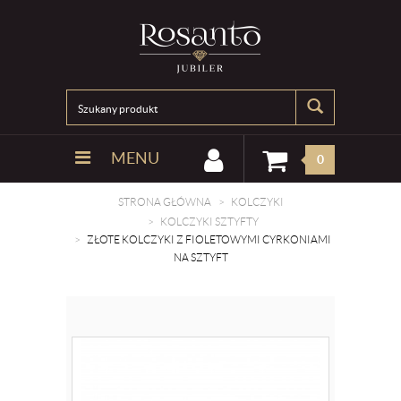
MENU
0
STRONA GŁÓWNA
KOLCZYKI
KOLCZYKI SZTYFTY
ZŁOTE KOLCZYKI Z FIOLETOWYMI CYRKONIAMI
NA SZTYFT