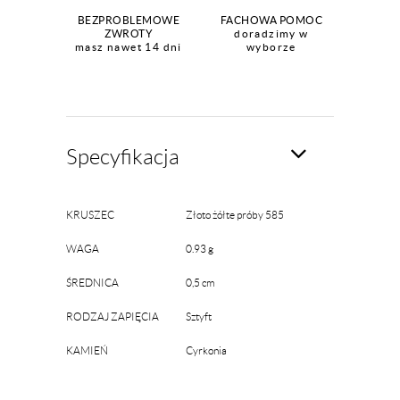
BEZPROBLEMOWE
FACHOWA POMOC
ZWROTY
doradzimy w
masz nawet 14 dni
wyborze
Specyfikacja
KRUSZEC
Złoto żółte próby 585
WAGA
0.93 g
ŚREDNICA
0,5 cm
RODZAJ ZAPIĘCIA
Sztyft
KAMIEŃ
Cyrkonia