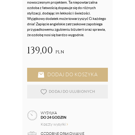
nowoczesnym projektem. Ta niepowtarzalna
ozdoba z łatwością dopasuje się do różnych
stylizacji, dodając im lekkości i świeżości.
Wyjątkowy dodatek może towarzyszyć Ci każdego
dnia! Zapięcie angielskie zatrzaskowe zapobiega
przypadkowemu zgubieniu biżuterii oraz sprawia,
że ozdobę nosi się bardzo wygodnie.
139,00
PLN
DODAJ DO KOSZYKA
DODAJ DO ULUBIONYCH
WYSYŁKA
DO 24 GODZIN
Koszty wysyłki
OZDOBNE OPAKOWANIE