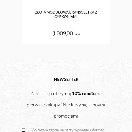
ZŁOTA MODUŁOWA BRANSOLETKA Z
CYRKONIAMI
3 009,00
pln
NEWSETTER
10% rabatu
Zapisz się i otrzymaj
na
pierwsze zakupy *Nie łączy się z innymi
promocjami
Wyrażam zgodę na otrzymywanie informacji