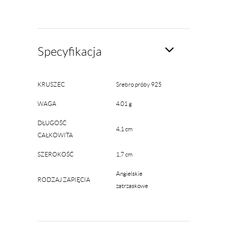
Specyfikacja
KRUSZEC
Srebro próby 925
WAGA
4.01 g
DŁUGOŚĆ
4,1 cm
CAŁKOWITA
SZEROKOŚĆ
1,7 cm
Angielskie
RODZAJ ZAPIĘCIA
zatrzaskowe