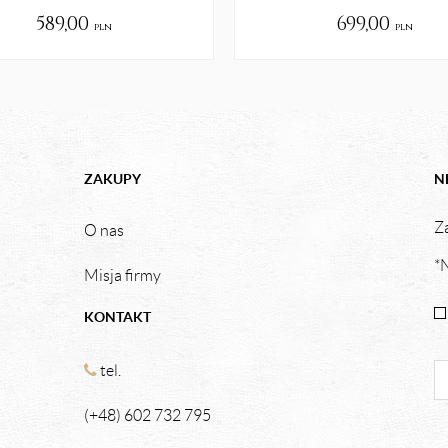
589,00
699,00
pln
pln
ZAKUPY
N
Za
O nas
*N
Misja firmy
KONTAKT
tel.
(+48) 602 732 795