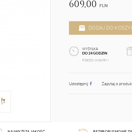
609,00
PLN
DODAJ DO KOSZY
WYSYŁKA
DO 24 GODZIN
Koszty wysyłki
Udostępnij
Zapytaj o produ
NAJWYŻSZA JAKOŚĆ
BEZPROBLEMOWE Z