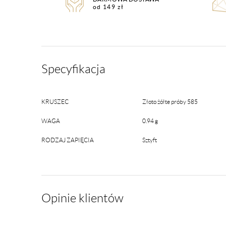
od 149 zł
Specyfikacja
KRUSZEC
Złoto żółte próby 585
WAGA
0.94 g
RODZAJ ZAPIĘCIA
Sztyft
Opinie klientów