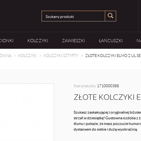
CIONKI
KOLCZYKI
ZAWIESZKI
ŁAŃCUSZKI
N
ŁÓWNA
KOLCZYKI
KOLCZYKI SZTYFTY
ZŁOTE KOLCZYKI ELMO Z UL 
Kod produktu:
1710000388
ZŁOTE KOLCZYKI 
Szukasz zaskakującej i oryginalnej biżut
strzał w dziesiątkę! Gustowna ozdoba z ż
tłumu i pokaże, że masz poczucie humoru.
dystansem do siebie i dużą wyobraźnią.