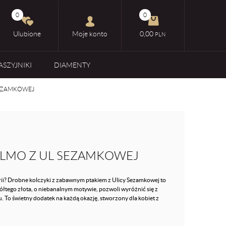
0
0
Ulubione
Moje konto
0,00
PLN
ASZYJNIKI
DIAMENTY
SEZAMKOWEJ
ELMO Z UL SEZAMKOWEJ
erii? Drobne kolczyki z zabawnym ptakiem z Ulicy Sezamkowej to
ółtego złota, o niebanalnym motywie, pozwoli wyróżnić się z
 To świetny dodatek na każdą okazję, stworzony dla kobiet z