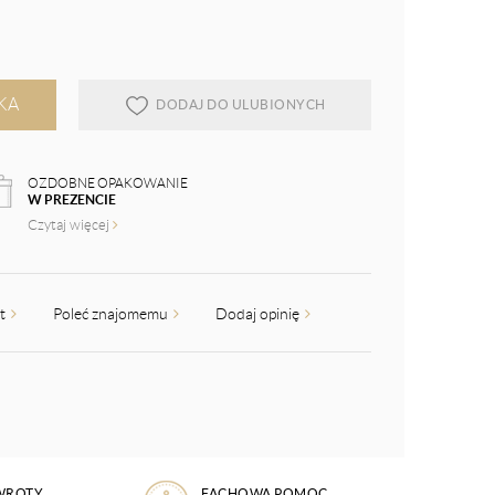
KA
DODAJ DO ULUBIONYCH
OZDOBNE OPAKOWANIE
W PREZENCIE
Czytaj więcej
kt
Poleć znajomemu
Dodaj opinię
WROTY
FACHOWA POMOC