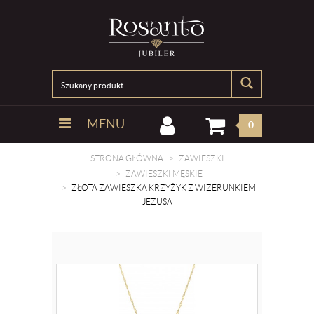
MENU
0
STRONA GŁÓWNA
ZAWIESZKI
ZAWIESZKI MĘSKIE
ZŁOTA ZAWIESZKA KRZYŻYK Z WIZERUNKIEM
JEZUSA