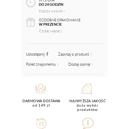
WYSYŁKA
DO 24 GODZIN
Koszty wysyłki
OZDOBNE OPAKOWANIE
W PREZENCIE
Czytaj więcej
Udostępnij
Zapytaj o produkt
Poleć znajomemu
Dodaj opinię
DARMOWA DOSTAWA
NAJWYŻSZA JAKOŚĆ
od 149 zł
duży wybór
produktów