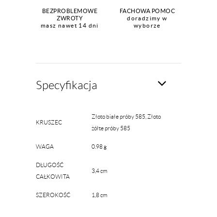
BEZPROBLEMOWE
FACHOWA POMOC
ZWROTY
doradzimy w
masz nawet 14 dni
wyborze
Specyfikacja
Złoto białe próby 585, Złoto
KRUSZEC
żółte próby 585
WAGA
0.98 g
DŁUGOŚĆ
3,4 cm
CAŁKOWITA
SZEROKOŚĆ
1,8 cm