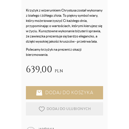
Krzyżyk z wizerunkiem Chrystusa został wykonany
z białego i żółtego złota. To piękny symbol wiary,
który może towarzyszyć Ci każdego dnia,
przypominając o wartościach, którymi kierujesz się
w życiu. Kunsztowne wykonanie biżuterii sprawia,
że zawieszka prezentuje się bardzo elegancko, a
dzięki wysokiej jakości kruszców - przetrwa lata.
Polecamy krzyżyk na prezent z okazji
bierzmowania.
639,00
PLN
DODAJ DO KOSZYKA
DODAJ DO ULUBIONYCH