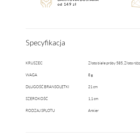
od 149 zł
Specyfikacja
KRUSZEC
Złoto białe próby 585, Złoto róż
WAGA
8 g
DŁUGOŚĆ BRANSOLETKI
21 cm
SZEROKOŚĆ
1,1 cm
RODZAJ SPLOTU
Ankier