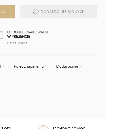
KA
DODAJ DO ULUBIONYCH
OZDOBNE OPAKOWANIE
W PREZENCIE
Czytaj więcej
kt
Poleć znajomemu
Dodaj opinię
WROTY
FACHOWA POMOC