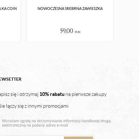
ŁKA COIN
NOWOCZESNA SREBRNA ZAWIESZKA
NIEDUŻE
59,00
pln
EWSETTER
10% rabatu
pisz się i otrzymaj
na pierwsze zakupy
ie łączy się z innymi promocjami
Wyrażam zgodę na otrzymywanie informacji handlowej drogą
elektroniczną na podany adres e-mail