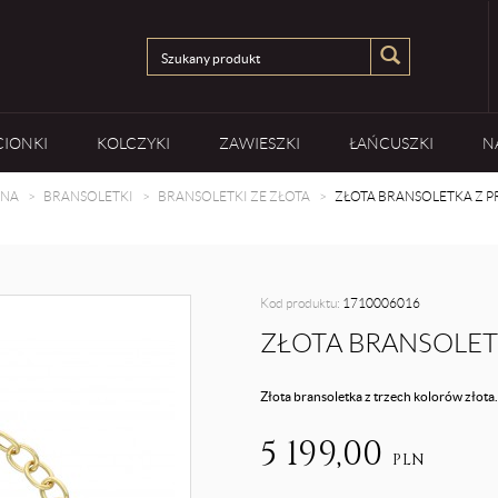
CIONKI
KOLCZYKI
ZAWIESZKI
ŁAŃCUSZKI
N
WNA
BRANSOLETKI
BRANSOLETKI ZE ZŁOTA
ZŁOTA BRANSOLETKA Z 
Kod produktu:
1710006016
ZŁOTA BRANSOLET
Złota bransoletka z trzech kolorów złota.
5 199,00
PLN