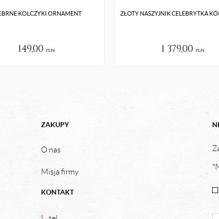
EBRNE KOLCZYKI ORNAMENT
ZŁOTY NASZYJNIK CELEBRYTKA KÓ
149,00
1 379,00
pln
pln
ZAKUPY
N
Za
O nas
*N
Misja firmy
KONTAKT
tel.