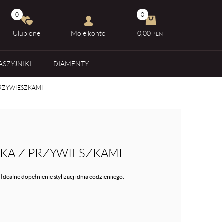
0
0
Ulubione
Moje konto
0,00
PLN
ASZYJNIKI
DIAMENTY
PRZYWIESZKAMI
KA Z PRZYWIESZKAMI
 Idealne dopełnienie stylizacji dnia codziennego.