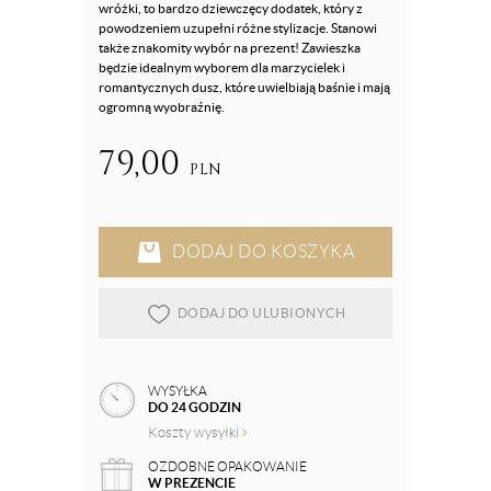
wróżki, to bardzo dziewczęcy dodatek, który z
powodzeniem uzupełni różne stylizacje. Stanowi
także znakomity wybór na prezent! Zawieszka
będzie idealnym wyborem dla marzycielek i
romantycznych dusz, które uwielbiają baśnie i mają
ogromną wyobraźnię.
79,00
PLN
DODAJ DO KOSZYKA
DODAJ DO ULUBIONYCH
WYSYŁKA
DO 24 GODZIN
Koszty wysyłki
OZDOBNE OPAKOWANIE
W PREZENCIE