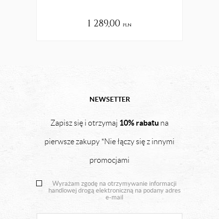
1 289,00
pln
NEWSETTER
10% rabatu
Zapisz się i otrzymaj
na
pierwsze zakupy *Nie łączy się z innymi
promocjami
Wyrażam zgodę na otrzymywanie informacji
handlowej drogą elektroniczną na podany adres
e-mail