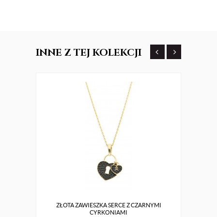
INNE
Z TEJ KOLEKCJI
ZŁOTA ZAWIESZKA SERCE Z CZARNYMI
C
CYRKONIAMI