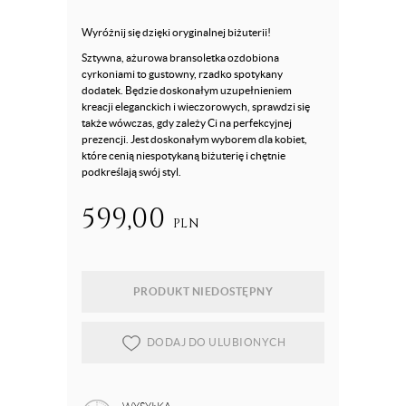
Wyróżnij się dzięki oryginalnej biżuterii!
Sztywna, ażurowa bransoletka ozdobiona
cyrkoniami to gustowny, rzadko spotykany
dodatek. Będzie doskonałym uzupełnieniem
kreacji eleganckich i wieczorowych, sprawdzi się
także wówczas, gdy zależy Ci na perfekcyjnej
prezencji. Jest doskonałym wyborem dla kobiet,
które cenią niespotykaną biżuterię i chętnie
podkreślają swój styl.
599,00
PLN
PRODUKT NIEDOSTĘPNY
DODAJ DO ULUBIONYCH