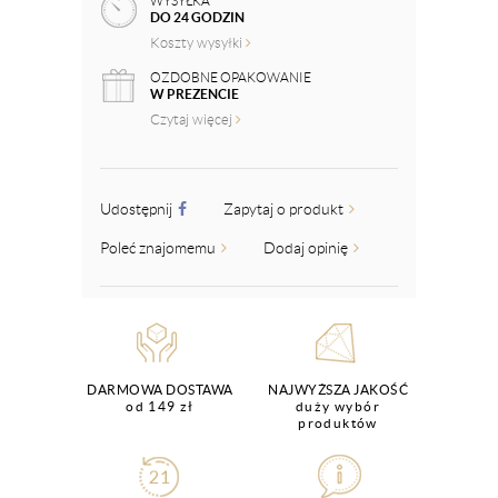
WYSYŁKA
DO 24 GODZIN
Koszty wysyłki
OZDOBNE OPAKOWANIE
W PREZENCIE
Czytaj więcej
Udostępnij
Zapytaj o produkt
Poleć znajomemu
Dodaj opinię
DARMOWA DOSTAWA
NAJWYŻSZA JAKOŚĆ
od 149 zł
duży wybór
produktów