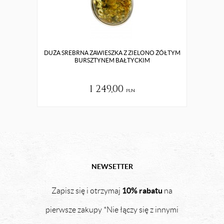
DUŻA SREBRNA ZAWIESZKA Z ZIELONO ŻÓŁTYM
ORY
BURSZTYNEM BAŁTYCKIM
1 249,00
pln
NEWSETTER
10% rabatu
Zapisz się i otrzymaj
na
pierwsze zakupy *Nie łączy się z innymi