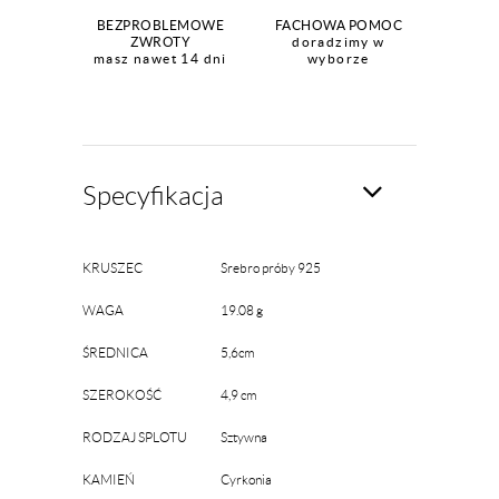
BEZPROBLEMOWE
FACHOWA POMOC
ZWROTY
doradzimy w
masz nawet 14 dni
wyborze
Specyfikacja
KRUSZEC
Srebro próby 925
WAGA
19.08 g
ŚREDNICA
5,6cm
SZEROKOŚĆ
4,9 cm
RODZAJ SPLOTU
Sztywna
KAMIEŃ
Cyrkonia