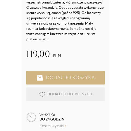
wszechstronna biżuteria, która może towarzyszyć
Ci zawsze i wszędzie. Ozdoba została wykonana ze
srebra wysokiej jakości (próba 925). Od lat cieszy
się popularnością ze względu na ogromną
uniwersalność oraz komfort noszenia. Mały
rozmiar kolczyków sprawia, że można nosić je
także w drugim lub trzecim rzędzie dziurek w
płatkach uszu.
119,00
PLN
DODAJ DO KOSZYKA
DODAJ DO ULUBIONYCH
WYSYŁKA
DO 24 GODZIN
Koszty wysyłki