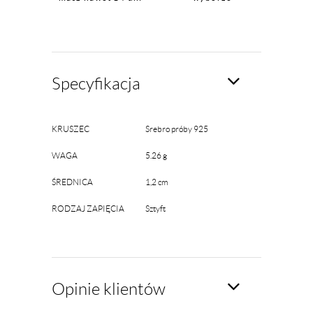
Specyfikacja
KRUSZEC
Srebro próby 925
WAGA
5.26 g
ŚREDNICA
1,2 cm
RODZAJ ZAPIĘCIA
Sztyft
Opinie klientów