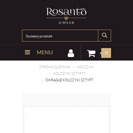
MENU
0
STRONA GŁÓWNA
KOLCZYKI
KOLCZYKI SZTYFTY
OKRĄGŁE KOLCZYKI SZTYFT