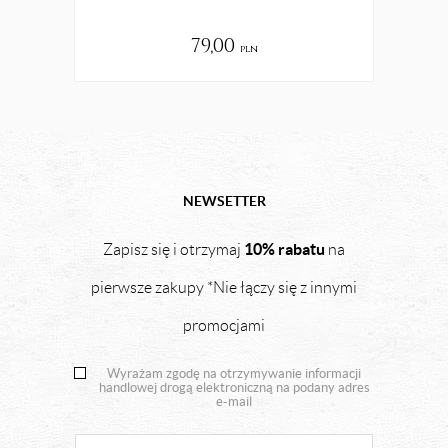
79,00
pln
NEWSETTER
10% rabatu
Zapisz się i otrzymaj
na
pierwsze zakupy *Nie łączy się z innymi
promocjami
Wyrażam zgodę na otrzymywanie informacji
handlowej drogą elektroniczną na podany adres
e-mail