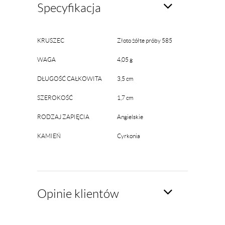
Specyfikacja
KRUSZEC
Złoto żółte próby 585
WAGA
4,05 g
DŁUGOŚĆ CAŁKOWITA
3,5 cm
SZEROKOŚĆ
1,7 cm
RODZAJ ZAPIĘCIA
Angielskie
KAMIEŃ
Cyrkonia
Opinie klientów