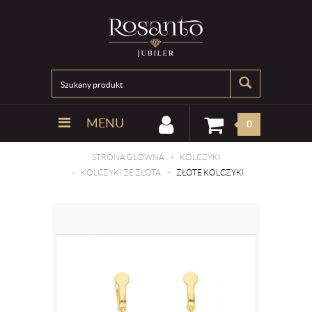
MENU
0
STRONA GŁÓWNA
KOLCZYKI
KOLCZYKI ZE ZŁOTA
ZŁOTE KOLCZYKI