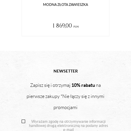
MODNA ZŁOTA ZAWIESZKA
1 869,00
pln
NEWSETTER
10% rabatu
Zapisz się i otrzymaj
na
pierwsze zakupy *Nie łączy się z innymi
promocjami
Wyrażam zgodę na otrzymywanie informacji
handlowej drogą elektroniczną na podany adres
e-mail