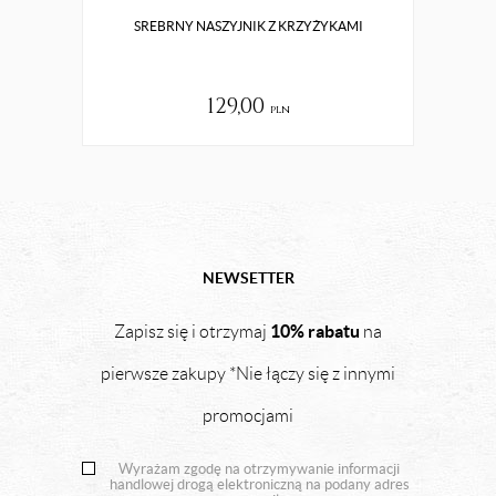
SREBRNY NASZYJNIK Z KRZYŻYKAMI
129,00
pln
NEWSETTER
10% rabatu
Zapisz się i otrzymaj
na
pierwsze zakupy *Nie łączy się z innymi
promocjami
Wyrażam zgodę na otrzymywanie informacji
handlowej drogą elektroniczną na podany adres