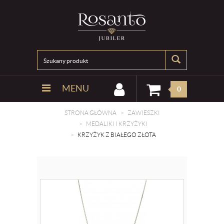
MENU
0
STRONA GŁÓWNA
ZAWIESZKI
MEDALIKI I KRZYŻYKI
KRZYŻYK Z BIAŁEGO ZŁOTA