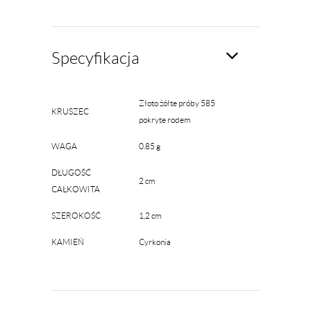
Specyfikacja
Złoto żółte próby 585
KRUSZEC
pokryte rodem
WAGA
0.85 g
DŁUGOŚĆ
2 cm
CAŁKOWITA
SZEROKOŚĆ
1,2 cm
KAMIEŃ
Cyrkonia