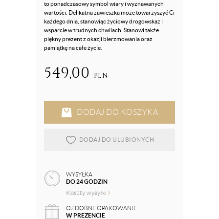
to ponadczasowy symbol wiary i wyznawanych
wartości. Delikatna zawieszka może towarzyszyć Ci
każdego dnia, stanowiąc życiowy drogowskaz i
wsparcie w trudnych chwilach. Stanowi także
piękny prezent z okazji bierzmowania oraz
pamiątkę na całe życie.
549,00
PLN
DODAJ DO KOSZYKA
DODAJ DO ULUBIONYCH
WYSYŁKA
DO 24 GODZIN
Koszty wysyłki
OZDOBNE OPAKOWANIE
W PREZENCIE