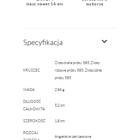
masz nawet 14 dni
wyborze
Specyfikacja
Złoto białe próby 585, Złoto
KRUSZEC
różowe próby 585, Złoto żółte
próby 585
WAGA
2.86 g
DŁUGOŚĆ
5,2 cm
CAŁKOWITA
SZEROKOŚĆ
1,8 cm
RODZAJ
Angielskie zatrzaskowe