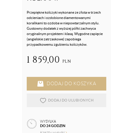
Przepiękne kolczyki wykonane ze złota w trzech
odcieniach i ozdobione diamentowanymi
koralikami to ozdoba w niepowtarzalnym stylu.
Gustowny dodatek z wyższej półki zachwyca
oryginalnym projektem i klasą. Wygodne zapięcie
(angielskie zatrzaskowe) zapobiega
przypadkowemu zgubieniu kolczyków.
1 859,00
PLN
DODAJ DO KOSZYKA
DODAJ DO ULUBIONYCH
WYSYŁKA
DO 24 GODZIN
Koszty wysyłki