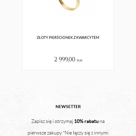
ZŁOTY PIERŚCIONEK Z KWARCYTEM
S
2 999,00
pln
NEWSETTER
10% rabatu
Zapisz się i otrzymaj
na
pierwsze zakupy *Nie łączy się z innymi