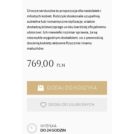
Urocze serduszka to propozycja dla nastolatek i
młodych kobiet. Kolczyki doskonale uzupełnią
subtelne lub romantyczne stylizacje, a także
dodadzą dziewczęcego uroku bardziej oficjalnemu
ubiorowi. Ich niewielki rozmiar sprawia, że są
niezwykle wygodnym dodatkiem, co z pewnością
docenią kobiety aktywne fizycznie i mamy
maluchów.
769,00
PLN
DODAJ DO KOSZYKA
DODAJ DO ULUBIONYCH
WYSYŁKA
DO 24 GODZIN