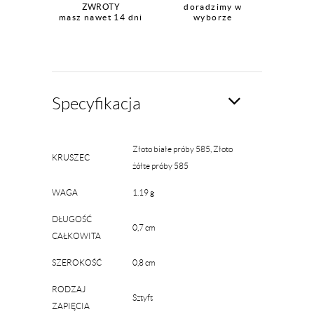
ZWROTY
doradzimy w
masz nawet 14 dni
wyborze
Specyfikacja
Złoto białe próby 585, Złoto
KRUSZEC
żółte próby 585
WAGA
1.19 g
DŁUGOŚĆ
0,7 cm
CAŁKOWITA
SZEROKOŚĆ
0,8 cm
RODZAJ
Sztyft
ZAPIĘCIA