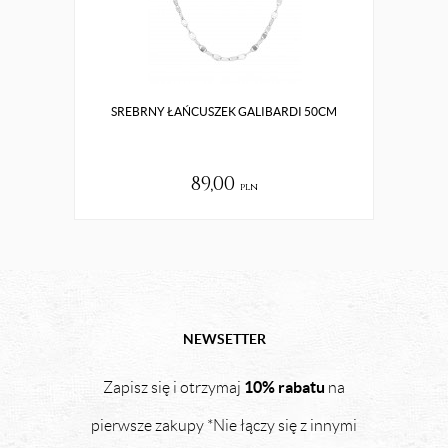
SREBRNY ŁAŃCUSZEK GALIBARDI 50CM
S
89,00
pln
NEWSETTER
10% rabatu
Zapisz się i otrzymaj
na
pierwsze zakupy *Nie łączy się z innymi