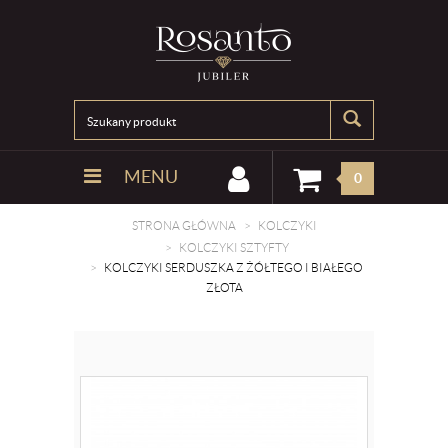
MENU
0
STRONA GŁÓWNA
KOLCZYKI
KOLCZYKI SZTYFTY
KOLCZYKI SERDUSZKA Z ŻÓŁTEGO I BIAŁEGO
ZŁOTA