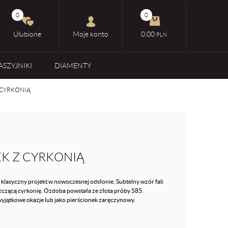
0
0
Ulubione
Moje konto
0,00
PLN
ASZYJNIKI
DIAMENTY
 CYRKONIĄ
EK Z CYRKONIĄ
 klasyczny projekt w nowoczesnej odsłonie. Subtelny wzór fali
szczącą cyrkonię. Ozdoba powstała ze złota próby 585.
wyjątkowe okazje lub jako pierścionek zaręczynowy.