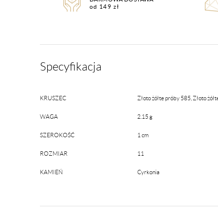
od 149 zł
Specyfikacja
KRUSZEC
Złoto żółte próby 585, Złoto żó
WAGA
2.15 g
SZEROKOŚĆ
1 cm
ROZMIAR
11
KAMIEŃ
Cyrkonia