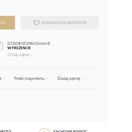
KA
DODAJ DO ULUBIONYCH
OZDOBNE OPAKOWANIE
W PREZENCIE
Czytaj więcej
kt
Poleć znajomemu
Dodaj opinię
WROTY
FACHOWA POMOC