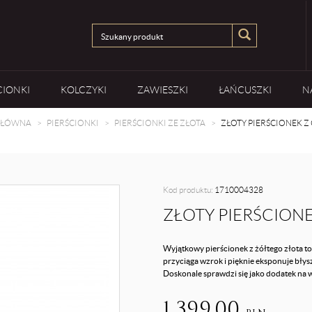
CIONKI
KOLCZYKI
ZAWIESZKI
ŁAŃCUSZKI
N
GŁÓWNA
PIERŚCIONKI
PIERŚCIONKI ZE ZŁOTA
ZŁOTY PIERŚCIONEK Z
Kod produktu:
1710004328
ZŁOTY PIERŚCION
Wyjątkowy pierścionek z żółtego złota to
przyciąga wzrok i pięknie eksponuje bły
Doskonale sprawdzi się jako dodatek na 
1 399,00