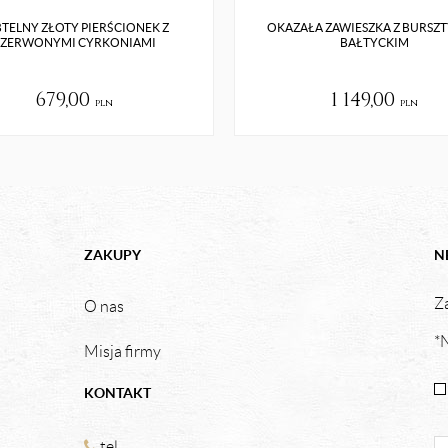
TELNY ZŁOTY PIERŚCIONEK Z
OKAZAŁA ZAWIESZKA Z BURSZ
ZERWONYMI CYRKONIAMI
BAŁTYCKIM
679,00
1 149,00
pln
pln
ZAKUPY
N
Za
O nas
*N
Misja firmy
KONTAKT
tel.