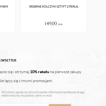
TYNEM
SREBRNE KOLCZYKI SZTYFT Z PERŁĄ
PO
149,00
pln
EWSETTER
10% rabatu
pisz się i otrzymaj
na pierwsze zakupy
ie łączy się z innymi promocjami
Wyrażam zgodę na otrzymywanie informacji handlowej drogą
elektroniczną na podany adres e-mail