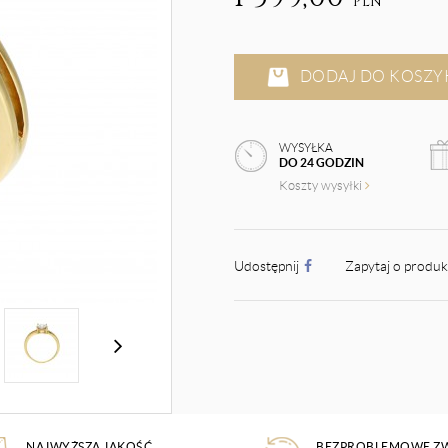
PLN
DODAJ DO KOSZY
WYSYŁKA
DO 24 GODZIN
Koszty wysyłki
Udostępnij
Zapytaj o produ
NAJWYŻSZA JAKOŚĆ
BEZPROBLEMOWE Z